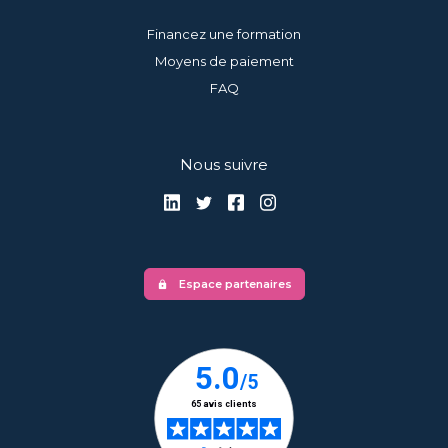
Financez une formation
Moyens de paiement
FAQ
Nous suivre
Espace partenaires
lock