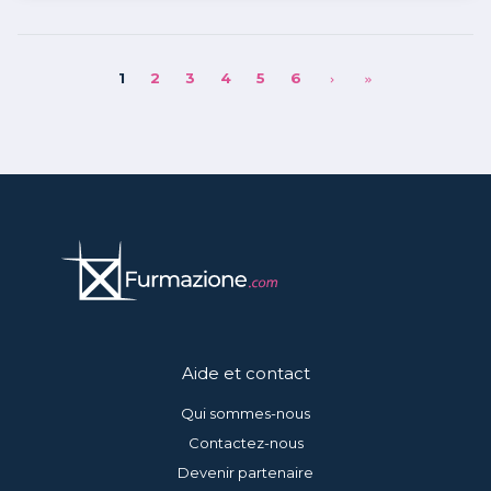
1
2
3
4
5
6
chevron_right
keyboard_double_arrow_right
Aide et contact
Qui sommes-nous
Contactez-nous
Devenir partenaire