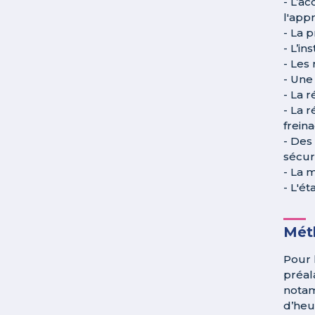
- L’ac
l'appr
- La 
- L’in
- Les
- Une
- La r
- La 
frein
- Des
sécuri
- La 
- L'é
Méth
Pour 
préal
notam
d’heu