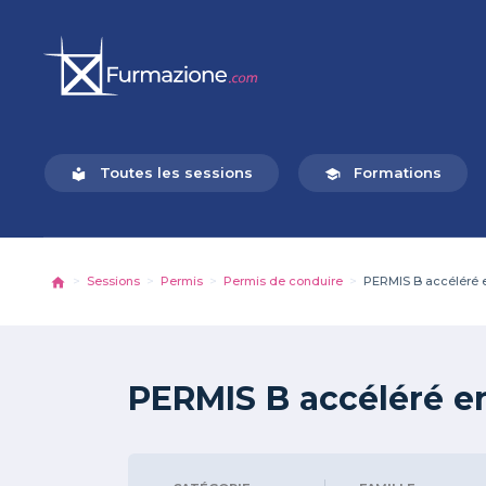
Toutes les sessions
Formations
local_library
school
Sessions
Permis
Permis de conduire
PERMIS B accéléré e
PERMIS B accéléré en