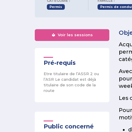
CATÉGORIE :
FAMILLE :
Permis
Permis de condu
Obje
Voir les sessions
Acqu
perm
caté
Pré-requis
Avec
Etre titulaire de l’ASSR 2 ou
pour
l’ASR Le candidat est déjà
titulaire de son code de la
week
route
Les 
Pour
moti
Public concerné
d