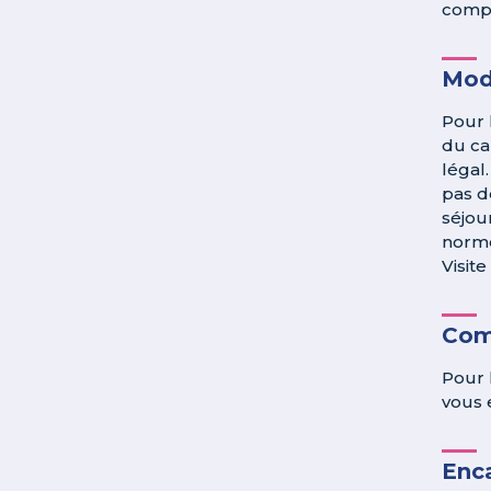
compé
Mod
Pour 
du ca
légal.
pas d
séjou
norme
Visit
Com
Pour 
vous 
Enc