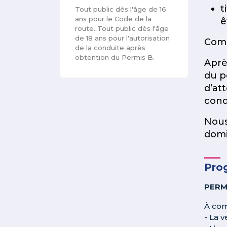
t
Tout public dès l'âge de 16
ans pour le Code de la
ê
route. Tout public dès l'âge
de 18 ans pour l'autorisation
Comm
de la conduite après
obtention du Permis B.
Aprè
du p
d’at
cond
Nous
domic
Pro
PERM
À com
- La 