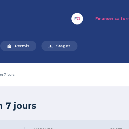
|
Financer sa fo
Permis
Stages
badge
groups
n 7 jours
 7 jours