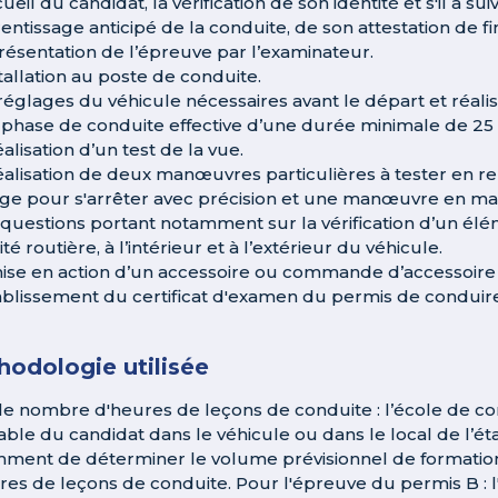
cueil du candidat, la vérification de son identité et s'il a 
entissage anticipé de la conduite, de son attestation de fin
présentation de l’épreuve par l’examinateur.
stallation au poste de conduite.
 réglages du véhicule nécessaires avant le départ et réalis
 phase de conduite effective d’une durée minimale de 25
éalisation d’un test de la vue.
réalisation de deux manœuvres particulières à tester en rel
age pour s'arrêter avec précision et une manœuvre en mar
 questions portant notamment sur la vérification d’un élé
té routière, à l’intérieur et à l’extérieur du véhicule.
mise en action d’un accessoire ou commande d’accessoire 
tablissement du certificat d'examen du permis de conduir
odologie utilisée
le nombre d'heures de leçons de conduite : l’école de c
able du candidat dans le véhicule ou dans le local de l’é
ment de déterminer le volume prévisionnel de formation 
res de leçons de conduite. Pour l'épreuve du permis B : l'