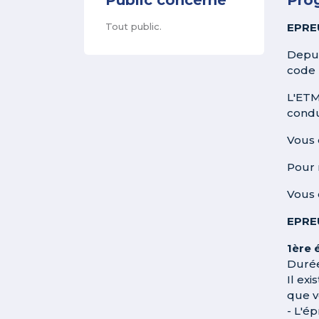
Tout public.
EPRE
Depui
code 
L'ETM
condu
Vous 
Pour 
Vous 
EPRE
1ère 
Durée 
Il ex
que v
- L'é