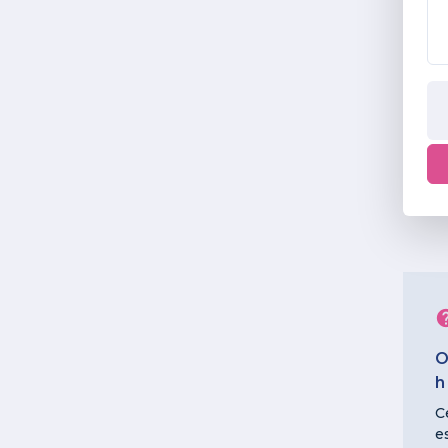
O
h
C
e