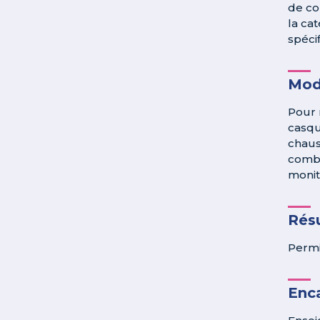
de co
la ca
spéci
Mod
Pour 
casqu
chaus
combi
monit
Résu
Permi
Enc