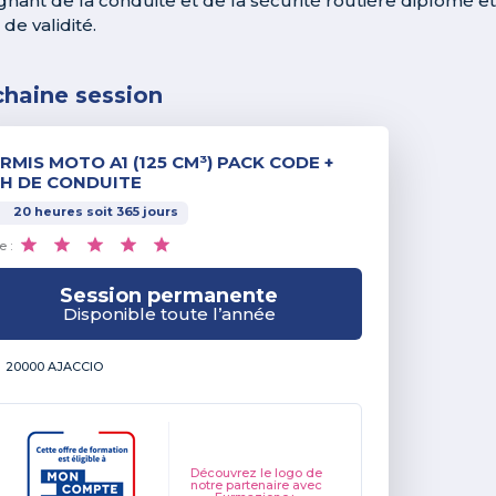
gnant de la conduite et de la sécurité routière diplômé et 
de validité.
chaine session
RMIS MOTO A1 (125 CM³) PACK CODE +
H DE CONDUITE
20
heures
soit
365
jours
e :
Session permanente
Disponible toute l’année
20000 AJACCIO
Découvrez le logo de
notre partenaire avec