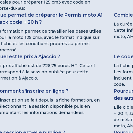
ocales pour préparer 125 cm3 avec code en
orse-du-Sud.
ue permet de préparer le Permis moto A1
Combien
ack code + 20 h ?
La durée
Cette inf
a formation permet de travailler les bases utiles
moto, AM
our la moto 125 cm3, avec le format indiqué sur
a fiche et les conditions propres au permis
oncerné.
uel est le prix à Ajaccio ?
Le code 
e prix affiché est de 726,75 euros HT. Ce tarif
La fiche 
orrespond à la session publiée pour cette
Les form
ormation à Ajaccio.
incluent 
code.
omment s'inscrire en ligne ?
Pourquo
des aut
'inscription se fait depuis la fiche formation, en
électionnant la session disponible puis en
Elle cib
omplétant les informations demandées.
+ 20 h, s
de mélan
moto, AM
a session est-elle publiée ?
Pourquo