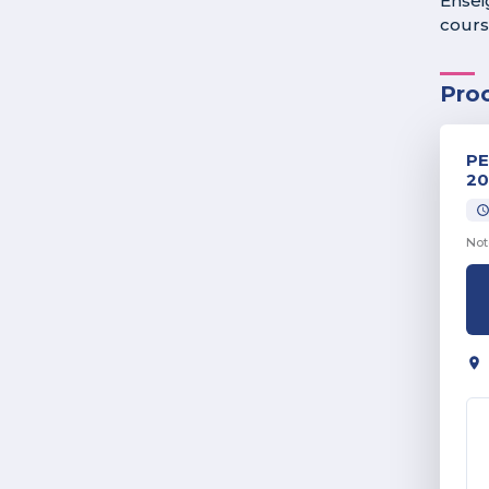
Ensei
cours 
Pro
PE
20
Not