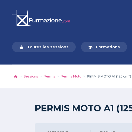
Toutes les sessions
Formations
local_library
school
Sessions
Permis
Permis Moto
PERMIS MOTO A1 (125 cm³
PERMIS MOTO A1 (12