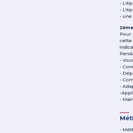
- L'é
- L'é
- une 
2ème 
Pour 
cette
indica
Penda
- Vou
- Con
- Dép
- Com
- Ada
-Appl
- Main
Méth
- Mét