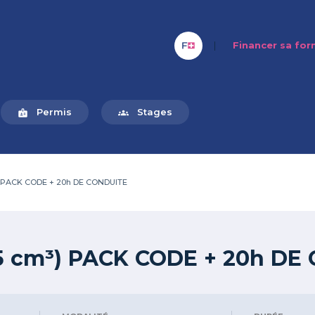
|
Financer sa fo
Permis
Stages
badge
groups
) PACK CODE + 20h DE CONDUITE
5 cm³) PACK CODE + 20h DE