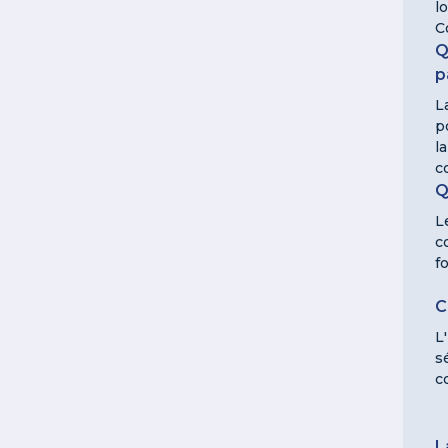
l
C
Q
p
L
p
l
c
Q
L
c
f
C
L
s
c
L