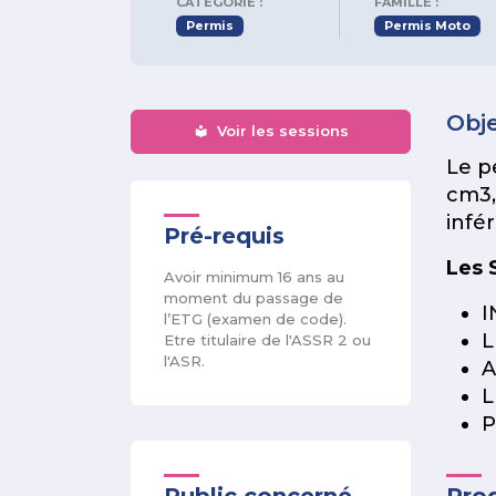
CATÉGORIE :
FAMILLE :
Permis
Permis Moto
Obje
Voir les sessions
Le p
cm3,
infé
Pré-requis
Les 
Avoir minimum 16 ans au
moment du passage de
I
l’ETG (examen de code).
L
Etre titulaire de l'ASSR 2 ou
l'ASR.
A
L
P
Public concerné
Pro