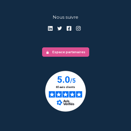
Nous suivre
Espace partenaires
lock