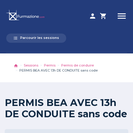
menu
person
shopping_cart
Parcourir les sessions
format_list_bulleted
Sessions
Permis
Permis de conduire
PERMIS BEA AVEC 13h DE CONDUITE sans code
PERMIS BEA AVEC 13h
DE CONDUITE sans code