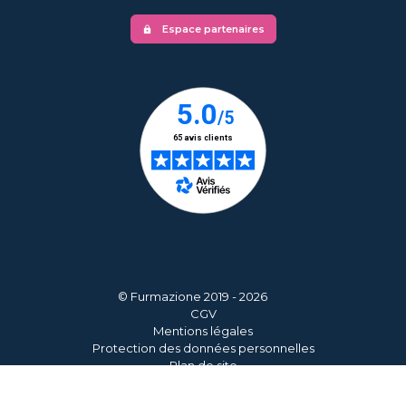
Espace partenaires
lock
© Furmazione 2019 - 2026
CGV
Mentions légales
Protection des données personnelles
Plan de site