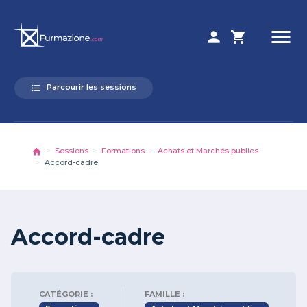
menu
person
shopping_cart
Parcourir les sessions
format_list_bulleted
Sessions
Formations
Achats et Marchés publics
Accord-cadre
Accord-cadre
CATÉGORIE :
FAMILLE :