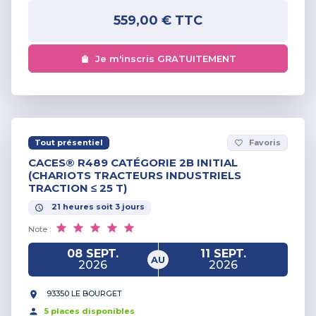
559,00 €
TTC
Je m'inscris GRATUITEMENT
Tout présentiel
Favoris
favorite_border
CACES® R489 CATÉGORIE 2B INITIAL
(CHARIOTS TRACTEURS INDUSTRIELS
TRACTION ≤ 25 T)
21
heures
soit
3
jours
Note :
08 SEPT.
11 SEPT.
AU
2026
2026
93350 LE BOURGET
5
place
s
disponible
s