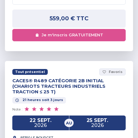
559,00 €
TTC
Je m'inscris GRATUITEMENT
Tout présentiel
Favoris
favorite_border
CACES® R489 CATÉGORIE 2B INITIAL
(CHARIOTS TRACTEURS INDUSTRIELS
TRACTION ≤ 25 T)
21
heures
soit
3
jours
Note :
22 SEPT.
25 SEPT.
AU
2026
2026
93350 LE BOURGET