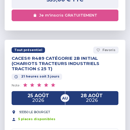
Je m'inscris GRATUITEMENT
Tout présentiel
Favoris
favorite_border
CACES® R489 CATÉGORIE 2B INITIAL
(CHARIOTS TRACTEURS INDUSTRIELS
TRACTION ≤ 25 T)
21
heures
soit
3
jours
Note :
25 AOÛT
28 AOÛT
AU
2026
2026
93350 LE BOURGET
5
place
s
disponible
s