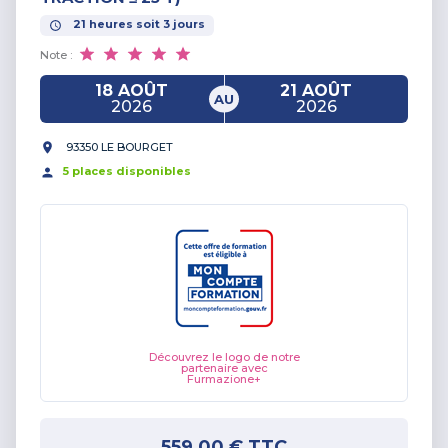
21
heures
soit
3
jours
Note :
18 AOÛT
21 AOÛT
AU
2026
2026
93350 LE BOURGET
5
place
s
disponible
s
Découvrez le logo de notre
partenaire avec
Furmazione+
559,00 €
TTC