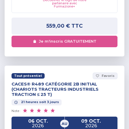
partenaire avec
Furmazione+
559,00 €
TTC
Je m'inscris GRATUITEMENT
Tout présentiel
Favoris
favorite_border
CACES® R489 CATÉGORIE 2B INITIAL
(CHARIOTS TRACTEURS INDUSTRIELS
TRACTION ≤ 25 T)
21
heures
soit
3
jours
Note :
06 OCT.
09 OCT.
AU
2026
2026