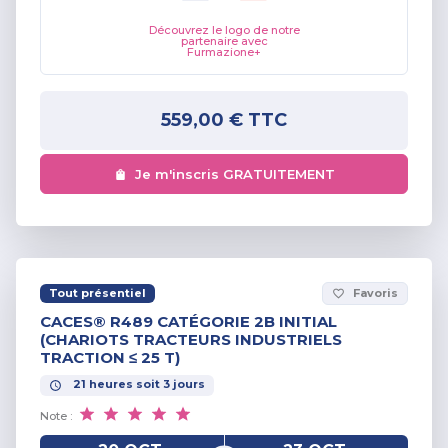
Découvrez le logo de notre
partenaire avec
Furmazione+
559,00 €
TTC
Je m'inscris GRATUITEMENT
Tout présentiel
Favoris
favorite_border
CACES® R489 CATÉGORIE 2B INITIAL
(CHARIOTS TRACTEURS INDUSTRIELS
TRACTION ≤ 25 T)
21
heures
soit
3
jours
Note :