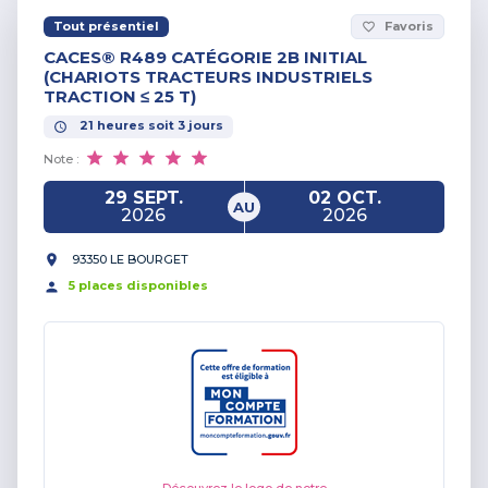
Tout présentiel
Favoris
favorite_border
CACES® R489 CATÉGORIE 2B INITIAL
(CHARIOTS TRACTEURS INDUSTRIELS
TRACTION ≤ 25 T)
21
heures
soit
3
jours
Note :
29 SEPT.
02 OCT.
AU
2026
2026
93350 LE BOURGET
5
place
s
disponible
s
Découvrez le logo de notre