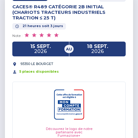
CACES® R489 CATÉGORIE 2B INITIAL
(CHARIOTS TRACTEURS INDUSTRIELS
TRACTION ≤ 25 T)
21
heures
soit
3
jours
Note :
15 SEPT.
18 SEPT.
AU
2026
2026
93350 LE BOURGET
5
place
s
disponible
s
Découvrez le logo de notre
partenaire avec
Furmazione+