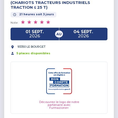
(CHARIOTS TRACTEURS INDUSTRIELS
TRACTION ≤ 25 T)
21
heures
soit
3
jours
Note :
01 SEPT.
04 SEPT.
AU
2026
2026
93350 LE BOURGET
5
place
s
disponible
s
Découvrez le logo de notre
partenaire avec
Furmazione+