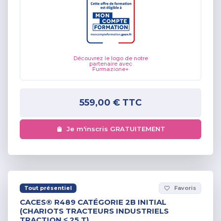
Découvrez le logo de notre
partenaire avec
Furmazione+
559,00 €
TTC
Je m'inscris GRATUITEMENT
Tout présentiel
Favoris
favorite_border
CACES® R489 CATÉGORIE 2B INITIAL
(CHARIOTS TRACTEURS INDUSTRIELS
TRACTION ≤ 25 T)