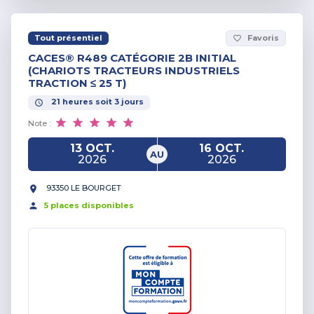
Tout présentiel
Favoris
favorite_border
CACES® R489 CATÉGORIE 2B INITIAL
(CHARIOTS TRACTEURS INDUSTRIELS
TRACTION ≤ 25 T)
21
heures
soit
3
jours
Note :
13 OCT.
16 OCT.
AU
2026
2026
93350 LE BOURGET
5
place
s
disponible
s