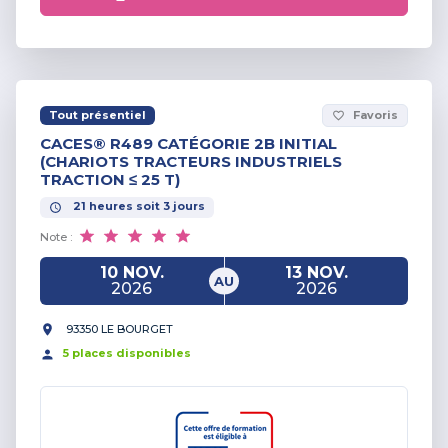
Tout présentiel
Favoris
favorite_border
CACES® R489 CATÉGORIE 2B INITIAL
(CHARIOTS TRACTEURS INDUSTRIELS
TRACTION ≤ 25 T)
21
heures
soit
3
jours
Note :
10 NOV.
13 NOV.
AU
2026
2026
93350 LE BOURGET
5
place
s
disponible
s