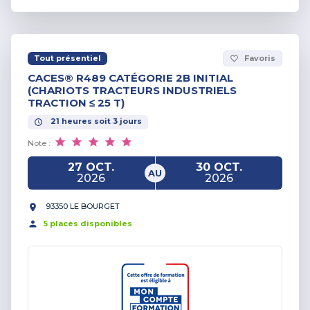
Tout présentiel
Favoris
favorite_border
CACES® R489 CATÉGORIE 2B INITIAL
(CHARIOTS TRACTEURS INDUSTRIELS
TRACTION ≤ 25 T)
21
heures
soit
3
jours
Note :
27 OCT.
30 OCT.
AU
2026
2026
93350 LE BOURGET
5
place
s
disponible
s