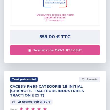
Découvrez le logo de notre
partenaire avec
Furmazione+
559,00 €
TTC
Je m'inscris GRATUITEMENT
Tout présentiel
Favoris
favorite_border
CACES® R489 CATÉGORIE 2B INITIAL
(CHARIOTS TRACTEURS INDUSTRIELS
TRACTION ≤ 25 T)
21
heures
soit
3
jours
Note :