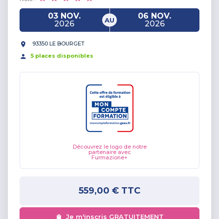
03 NOV.
06 NOV.
AU
2026
2026
93350 LE BOURGET
5
place
s
disponible
s
Découvrez le logo de notre
partenaire avec
Furmazione+
559,00 €
TTC
Je m'inscris GRATUITEMENT