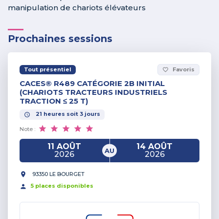
manipulation de chariots élévateurs
Prochaines sessions
Tout présentiel
Favoris
favorite_border
CACES® R489 CATÉGORIE 2B INITIAL
(CHARIOTS TRACTEURS INDUSTRIELS
TRACTION ≤ 25 T)
21
heures
soit
3
jours
Note :
11 AOÛT
14 AOÛT
AU
2026
2026
93350 LE BOURGET
5
place
s
disponible
s