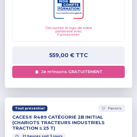
Découvrez le logo de notre
partenaire avec
Furmazione+
559,00 €
TTC
Je m'inscris GRATUITEMENT
Tout présentiel
Favoris
favorite_border
CACES® R489 CATÉGORIE 2B INITIAL
(CHARIOTS TRACTEURS INDUSTRIELS
TRACTION ≤ 25 T)
21
heures
soit
3
jours