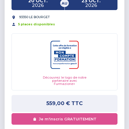
20 OCT.
23 OCT.
AU
2026
2026
93350 LE BOURGET
5
place
s
disponible
s
Découvrez le logo de notre
partenaire avec
Furmazione+
559,00 €
TTC
Je m'inscris GRATUITEMENT