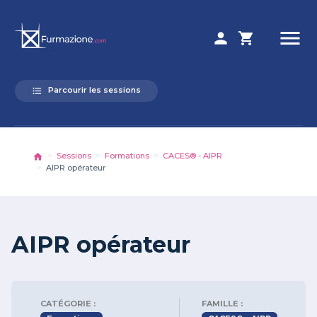
menu
person
shopping_cart
Parcourir les sessions
format_list_bulleted
Sessions
Formations
CACES® - AIPR
AIPR opérateur
AIPR opérateur
CATÉGORIE :
FAMILLE :