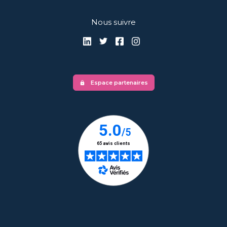
Nous suivre
Espace partenaires
lock