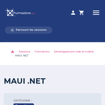
menu
person
shopping_cart
Parcourir les sessions
format_list_bulleted
Sessions
Formations
Développement web et mobile
MAUI .NET
MAUI .NET
CATÉGORIE :