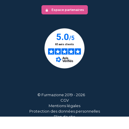
Espace partenaires
lock
© Furmazione 2019 - 2026
CGV
Mentions légales
Protection des données personnelles
Plan de site