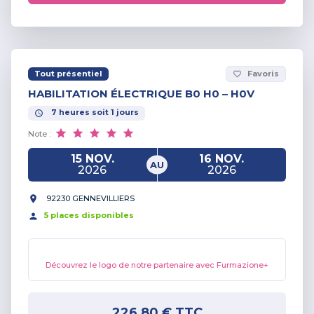
Tout présentiel
Favoris
favorite_border
HABILITATION ÉLECTRIQUE B0 H0 – H0V
7
heures
soit
1
jours
Note :
15 NOV.
16 NOV.
AU
2026
2026
92230 GENNEVILLIERS
5
place
s
disponible
s
Découvrez le logo de notre partenaire avec Furmazione+
226,80 €
TTC