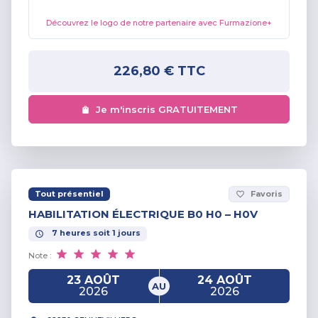
Découvrez le logo de notre partenaire avec Furmazione+
226,80 €
TTC
Je m'inscris GRATUITEMENT
Tout présentiel
Favoris
favorite_border
HABILITATION ÉLECTRIQUE B0 H0 – H0V
7
heures
soit
1
jours
Note :
23 AOÛT
24 AOÛT
AU
2026
2026