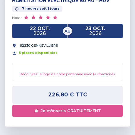
HABILITATION ÉLECTRIQUE B0 H0 – H0V
7
heures
soit
1
jours
Note :
22 OCT.
23 OCT.
AU
2026
2026
92230 GENNEVILLIERS
5
place
s
disponible
s
Découvrez le logo de notre partenaire avec Furmazione+
226,80 €
TTC
Je m'inscris GRATUITEMENT