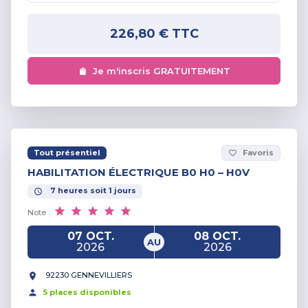
226,80 €
TTC
Je m'inscris GRATUITEMENT
Tout présentiel
Favoris
favorite_border
HABILITATION ÉLECTRIQUE B0 H0 – H0V
7
heures
soit
1
jours
Note :
07 OCT.
08 OCT.
AU
2026
2026
92230 GENNEVILLIERS
5
place
s
disponible
s