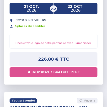
21 OCT.
22 OCT.
AU
2026
2026
92230 GENNEVILLIERS
5
place
s
disponible
s
Découvrez le logo de notre partenaire avec Furmazione+
226,80 €
TTC
Je m'inscris GRATUITEMENT
Tout présentiel
Favoris
favorite_border