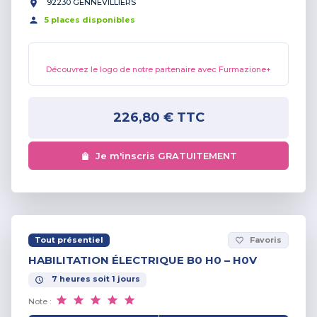
92230 GENNEVILLIERS
5
place
s
disponible
s
Découvrez le logo de notre partenaire avec Furmazione+
226,80 €
TTC
Je m'inscris GRATUITEMENT
Tout présentiel
Favoris
favorite_border
HABILITATION ÉLECTRIQUE B0 H0 – H0V
7
heures
soit
1
jours
Note :