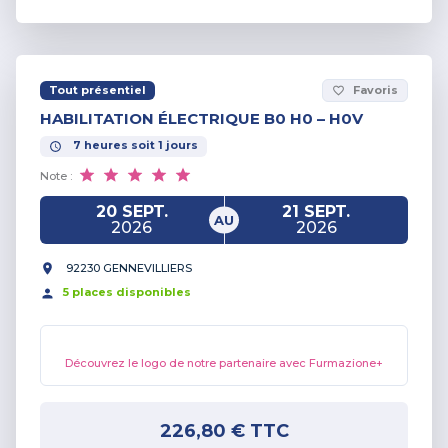
Tout présentiel
Favoris
favorite_border
HABILITATION ÉLECTRIQUE B0 H0 – H0V
7
heures
soit
1
jours
Note :
20 SEPT.
21 SEPT.
AU
2026
2026
92230 GENNEVILLIERS
5
place
s
disponible
s
Découvrez le logo de notre partenaire avec Furmazione+
226,80 €
TTC