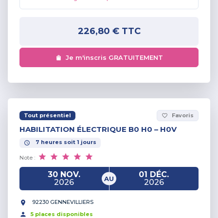
226,80 €
TTC
Je m'inscris GRATUITEMENT
Tout présentiel
Favoris
favorite_border
HABILITATION ÉLECTRIQUE B0 H0 – H0V
7
heures
soit
1
jours
Note :
30 NOV.
01 DÉC.
AU
2026
2026
92230 GENNEVILLIERS
5
place
s
disponible
s