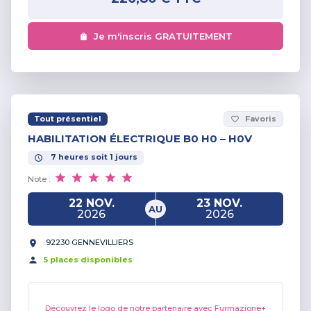
Je m'inscris GRATUITEMENT
Tout présentiel
Favoris
favorite_border
HABILITATION ÉLECTRIQUE B0 H0 – H0V
7
heures
soit
1
jours
Note :
22 NOV.
23 NOV.
AU
2026
2026
92230 GENNEVILLIERS
5
place
s
disponible
s
Découvrez le logo de notre partenaire avec Furmazione+