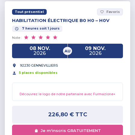
Tout présentiel
Favoris
favorite_border
HABILITATION ÉLECTRIQUE B0 H0 – H0V
7
heures
soit
1
jours
Note :
08 NOV.
09 NOV.
AU
2026
2026
92230 GENNEVILLIERS
5
place
s
disponible
s
Découvrez le logo de notre partenaire avec Furmazione+
226,80 €
TTC
Je m'inscris GRATUITEMENT