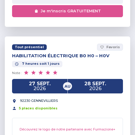
Je m'inscris GRATUITEMENT
Tout présentiel
Favoris
favorite_border
HABILITATION ÉLECTRIQUE B0 H0 – H0V
7
heures
soit
1
jours
Note :
27 SEPT.
28 SEPT.
AU
2026
2026
92230 GENNEVILLIERS
5
place
s
disponible
s
Découvrez le logo de notre partenaire avec Furmazione+