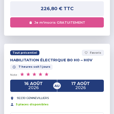
226,80 €
TTC
Je m'inscris GRATUITEMENT
Tout présentiel
Favoris
favorite_border
HABILITATION ÉLECTRIQUE B0 H0 – H0V
7
heures
soit
1
jours
Note :
16 AOÛT
17 AOÛT
AU
2026
2026
92230 GENNEVILLIERS
5
place
s
disponible
s