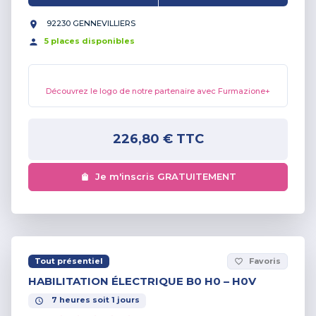
92230 GENNEVILLIERS
5
place
s
disponible
s
Découvrez le logo de notre partenaire avec Furmazione+
226,80 €
TTC
Je m'inscris GRATUITEMENT
Tout présentiel
Favoris
favorite_border
HABILITATION ÉLECTRIQUE B0 H0 – H0V
7
heures
soit
1
jours