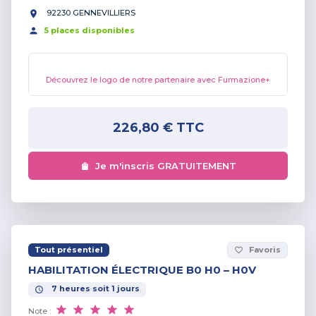
92230 GENNEVILLIERS
5
place
s
disponible
s
Découvrez le logo de notre partenaire avec Furmazione+
226,80 €
TTC
Je m'inscris GRATUITEMENT
Tout présentiel
Favoris
favorite_border
HABILITATION ÉLECTRIQUE B0 H0 – H0V
7
heures
soit
1
jours
Note :