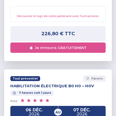
Découvrez le logo de notre partenaire avec Furmazione+
226,80 €
TTC
Je m'inscris GRATUITEMENT
Tout présentiel
Favoris
favorite_border
HABILITATION ÉLECTRIQUE B0 H0 – H0V
7
heures
soit
1
jours
Note :
06 DÉC.
07 DÉC.
AU
2026
2026