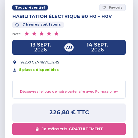
Tout présentiel
Favoris
favorite_border
HABILITATION ÉLECTRIQUE B0 H0 – H0V
7
heures
soit
1
jours
Note :
13 SEPT.
14 SEPT.
AU
2026
2026
92230 GENNEVILLIERS
5
place
s
disponible
s
Découvrez le logo de notre partenaire avec Furmazione+
226,80 €
TTC
Je m'inscris GRATUITEMENT