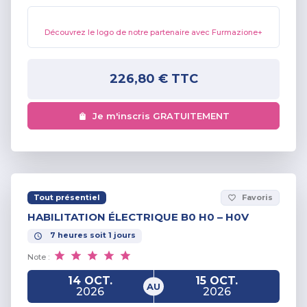
Découvrez le logo de notre partenaire avec Furmazione+
226,80 €
TTC
Je m'inscris GRATUITEMENT
Tout présentiel
Favoris
favorite_border
HABILITATION ÉLECTRIQUE B0 H0 – H0V
7
heures
soit
1
jours
Note :
14 OCT.
15 OCT.
AU
2026
2026