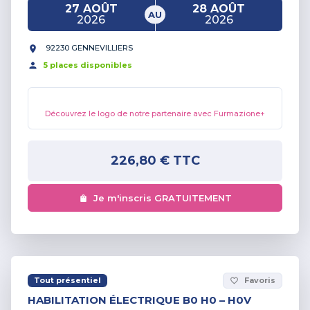
27 AOÛT
28 AOÛT
AU
2026
2026
92230 GENNEVILLIERS
5
place
s
disponible
s
Découvrez le logo de notre partenaire avec Furmazione+
226,80 €
TTC
Je m'inscris GRATUITEMENT
Tout présentiel
Favoris
favorite_border
HABILITATION ÉLECTRIQUE B0 H0 – H0V