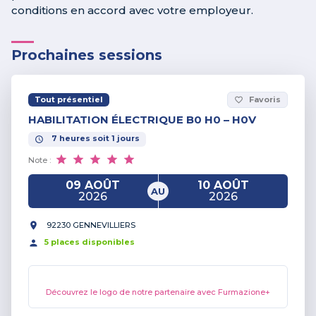
conditions en accord avec votre employeur.
Prochaines sessions
Tout présentiel
Favoris
favorite_border
HABILITATION ÉLECTRIQUE B0 H0 – H0V
7
heures
soit
1
jours
Note :
09 AOÛT
10 AOÛT
AU
2026
2026
92230 GENNEVILLIERS
5
place
s
disponible
s
Découvrez le logo de notre partenaire avec Furmazione+