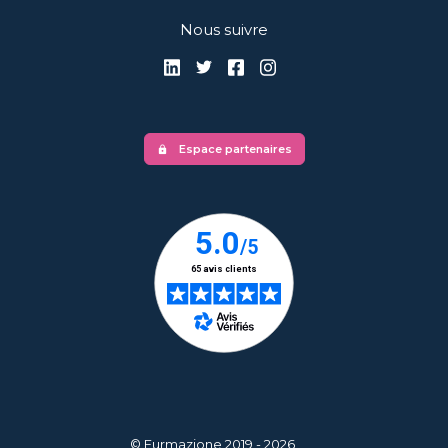
Nous suivre
Espace partenaires
lock
© Furmazione 2019 - 2026