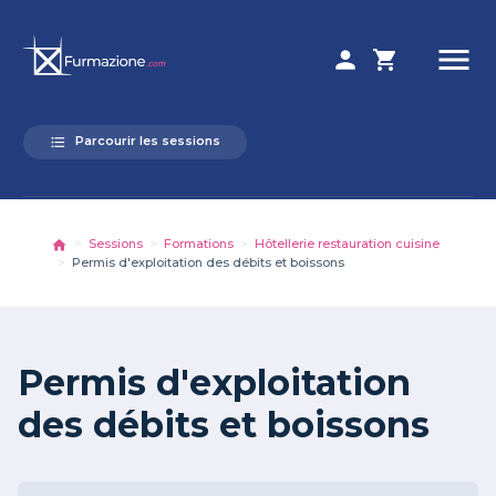
menu
person
shopping_cart
Parcourir les sessions
format_list_bulleted
Sessions
Formations
Hôtellerie restauration cuisine
Permis d'exploitation des débits et boissons
Permis d'exploitation
des débits et boissons