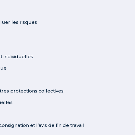
luer les risques
t individuelles
que
res protections collectives
uelles
signation et l’avis de fin de travail