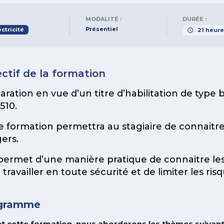
MODALITÉ :
DURÉE :
Présentiel
ctricité
21
heure
ctif de la formation
aration en vue d’un titre d’habilitation de type
510.
 formation permettra au stagiaire de connaitre le
ers.
 permet d’une manière pratique de connaitre le
travailler en toute sécurité et de limiter les ris
gramme
t cette formation, nous aborderons les thèmes suivant