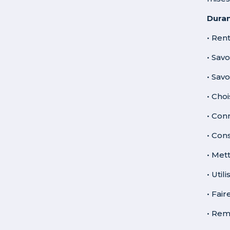
Duran
• Ren
• Savo
• Sav
• Choi
• Con
• Con
• Met
• Uti
• Fai
• Rem