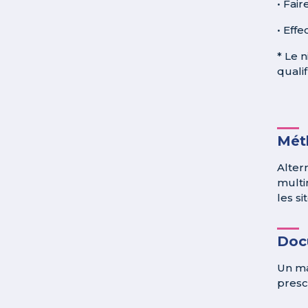
• Fai
• Eff
* Le 
qualif
Méth
Alter
multi
les si
Doc
Un ma
presc