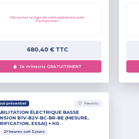
Découvrez le logo de notre partenaire avec
Furmazione+
680,40 €
TTC
Je m'inscris GRATUITEMENT
out présentiel
Favoris
favorite_border
BILITATION ÉLECTRIQUE BASSE
NSION B1V-B2V-BC-BR-BE (MESURE,
RIFICATION, ESSAI) + H0
21
heures
soit
3
jours