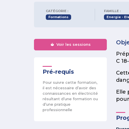
CATÉGORIE :
FAMILLE :
Formations
Energie - Ele
Obje
Voir les sessions
Prép
C 18-
Pré-requis
Cette
dang
Pour suivre cette formation,
il est nécessaire d’avoir des
Elle
connaissances en électricité
pour 
résultant d’une formation ou
d’une pratique
professionnelle
Pro
Duran