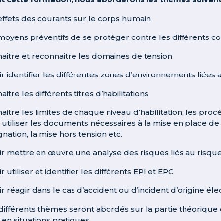
 effets des courants sur le corps humain
 moyens préventifs de se protéger contre les différents c
naitre et reconnaitre les domaines de tension
oir identifier les différentes zones d’environnements liée
aitre les différents titres d’habilitations
naitre les limites de chaque niveau d’habilitation, les pro
r utiliser les documents nécessaires à la mise en place d
gnation, la mise hors tension etc.
oir mettre en œuvre une analyse des risques liés au risque
ir utiliser et identifier les différents EPI et EPC
ir réagir dans le cas d’accident ou d’incident d’origine éle
 différents thèmes seront abordés sur la partie théorique 
 en situations pratiques