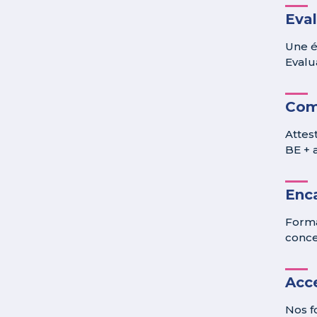
Eva
Une é
Evalua
Com
Attes
BE + a
Enc
Forma
conce
Acce
Nos f