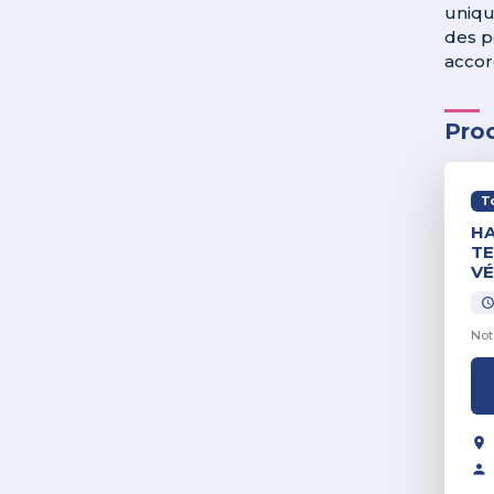
uniqu
des p
accor
Pro
T
HA
TE
VÉ
Not