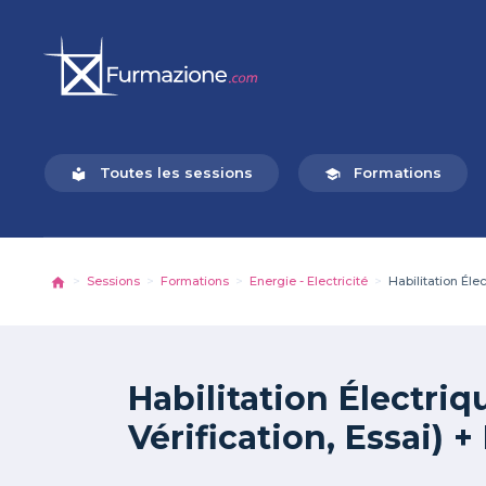
Toutes les sessions
Formations
local_library
school
Sessions
Formations
Energie - Electricité
Habilitation Éle
Habilitation Électri
Vérification, Essai) +