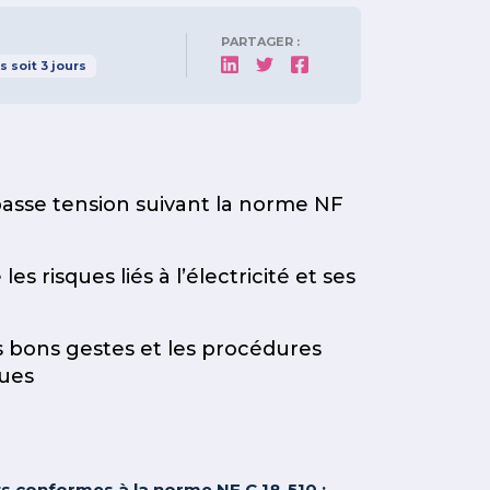
PARTAGER :
s
soit
3
jours
 basse tension suivant la norme NF
s risques liés à l’électricité et ses
s bons gestes et les procédures
ques
s conformes à la norme NF C 18-510 :