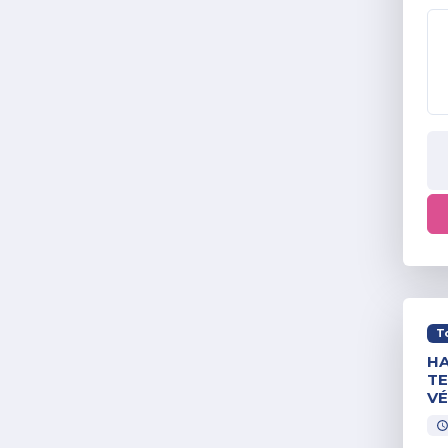
T
HA
TE
VÉ