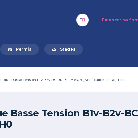
|
Financer sa fo
Permis
Stages
badge
groups
ctrique Basse Tension B1v-B2v-BC-BR-BE (Mesure, Vérification, Essai) + H0
que Basse Tension B1v-B2v-B
 H0