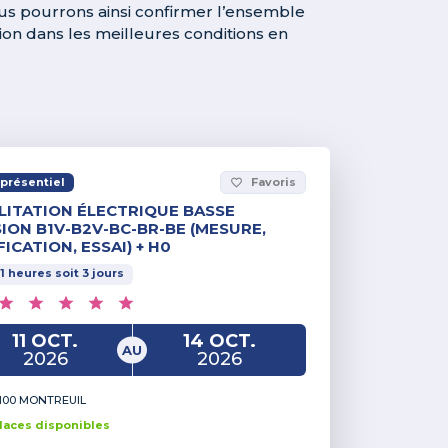
ous pourrons ainsi confirmer l’ensemble
tion dans les meilleures conditions en
présentiel
Favoris
favorite_border
LITATION ÉLECTRIQUE BASSE
ION B1V-B2V-BC-BR-BE (MESURE,
FICATION, ESSAI) + H0
1
heures
soit
3
jours
11 OCT.
14 OCT.
AU
2026
2026
100 MONTREUIL
lace
s
disponible
s