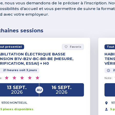
e, nous vous demandons de le préciser à l’inscription. N
ossibilités d’accueil et vous permettre de suivre la forma
d avec votre employeur.
chaines sessions
out présentiel
Favoris
Tout 
favorite_border
BILITATION ÉLECTRIQUE BASSE
HABI
NSION B1V-B2V-BC-BR-BE (MESURE,
TENS
RIFICATION, ESSAI) + H0
VÉRI
21
heures
soit
3
jours
2
e :
Note :
13 SEPT.
16 SEPT.
AU
2026
2026
93100 MONTREUIL
93
5
place
s
disponible
s
5
p