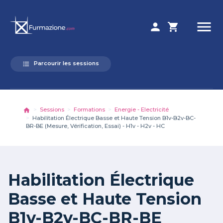
menu
person
shopping_cart
Parcourir les sessions
format_list_bulleted
Sessions
Formations
Energie - Electricité
Habilitation Électrique Basse et Haute Tension B1v-B2v-BC-
BR-BE (Mesure, Vérification, Essai) - H1v - H2v - HC
Habilitation Électrique
Basse et Haute Tension
B1v-B2v-BC-BR-BE