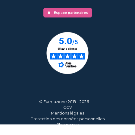
Espace partenaires
lock
© Furmazione 2019 - 2026
CGV
Mentions légales
Protection des données personnelles
Plan de site