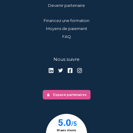
Devenir partenaire
Financez une formation
Moyens de paiement
FAQ
Nous suivre
Espace partenaires
lock