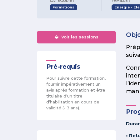
CATÉGORIE :
FAMILLE :
Formations
Energie - Ele
Obje
Voir les sessions
Prép
suiv
Pré-requis
Conna
inte
Pour suivre cette formation,
l’id
fournir impérativement un
avis après formation et être
manœ
titulaire d’un titre
d’habilitation en cours de
validité (- 3 ans).
Pro
Duran
• Ret