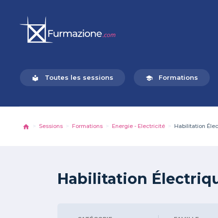
Toutes les sessions
Formations
local_library
school
Sessions
Formations
Energie - Electricité
Habilitation Él
Habilitation Électri