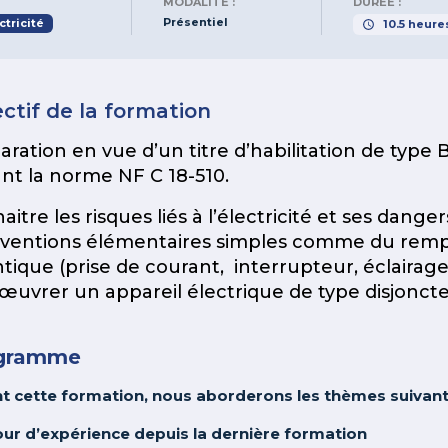
MODALITÉ :
DURÉE :
Présentiel
ctricité
10.5
heure
ctif de la formation
aration en vue d’un titre d’habilitation de typ
ant la norme NF C 18-510.
itre les risques liés à l’électricité et ses dange
rventions élémentaires simples comme du remp
entique (prise de courant, interrupteur, éclairag
uvrer un appareil électrique de type disjoncteu
gramme
t cette formation, nous aborderons les thèmes suivant
our d’expérience depuis la dernière formation