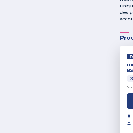
uniqu
des p
accor
Pro
T
HA
BS
Not