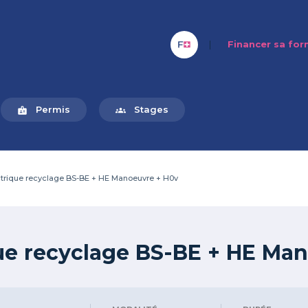
|
Financer sa fo
Permis
Stages
badge
groups
ectrique recyclage BS-BE + HE Manoeuvre + H0v
que recyclage BS-BE + HE Ma