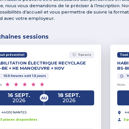
e, nous vous demandons de le préciser à l’inscription. N
ossibilités d’accueil et vous permettre de suivre la forma
d avec votre employeur.
chaines sessions
out présentiel
Favoris
Tout 
favorite_border
BILITATION ÉLECTRIQUE RECYCLAGE
HABI
-BE + HE MANOEUVRE + H0V
BS-B
10.5
heures
soit
1.5
jours
1
e :
Note :
16 SEPT.
18 SEPT.
AU
2026
2026
44000 NANTES
44
5
place
s
disponible
s
5
p