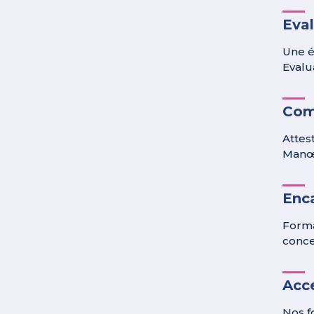
Eva
Une é
Evalua
Com
Attes
Manœu
Enc
Forma
conce
Acce
Nos f