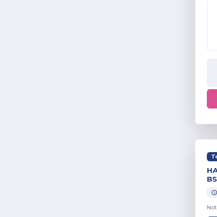
T
HA
BS
Not