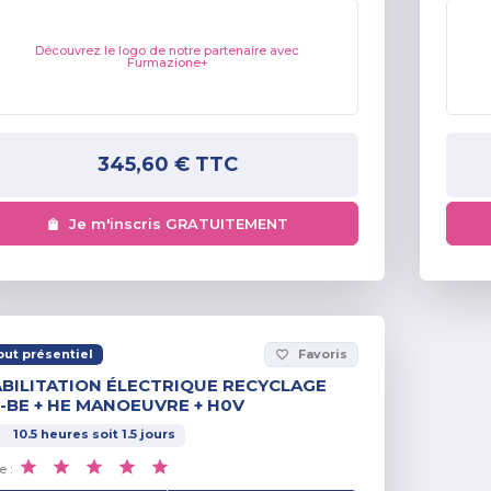
Découvrez le logo de notre partenaire avec
Furmazione+
345,60 €
TTC
Je m'inscris GRATUITEMENT
out présentiel
Favoris
favorite_border
BILITATION ÉLECTRIQUE RECYCLAGE
-BE + HE MANOEUVRE + H0V
10.5
heures
soit
1.5
jours
e :