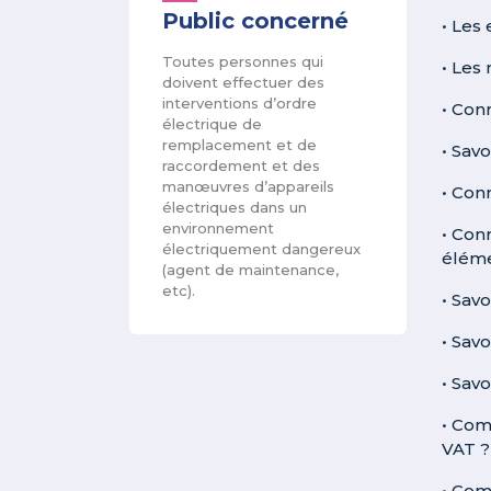
Public concerné
• Les
Toutes personnes qui
• Les
doivent effectuer des
interventions d’ordre
• Con
électrique de
remplacement et de
• Sav
raccordement et des
manœuvres d’appareils
• Conn
électriques dans un
environnement
• Conn
électriquement dangereux
éléme
(agent de maintenance,
etc).
• Sav
• Savo
• Savo
• Com
VAT ?
• Com