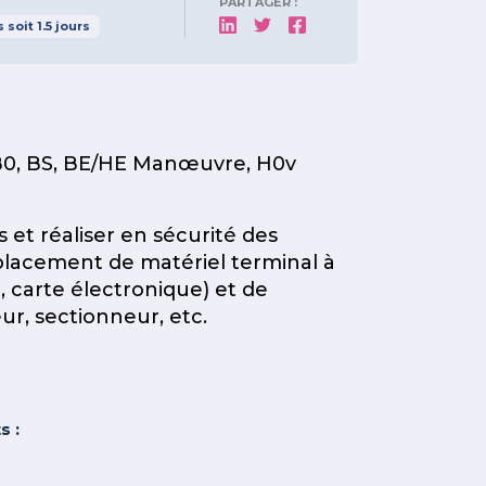
PARTAGER :
s
soit
1.5
jours
e B0, BS, BE/HE Manœuvre, H0v
rs et réaliser en sécurité des
lacement de matériel terminal à
e, carte électronique) et de
r, sectionneur, etc.
s :