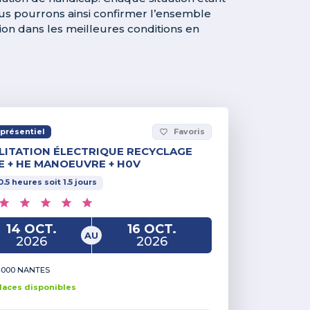
ous pourrons ainsi confirmer l’ensemble
tion dans les meilleures conditions en
présentiel
Favoris
favorite_border
LITATION ÉLECTRIQUE RECYCLAGE
E + HE MANOEUVRE + H0V
0.5
heures
soit
1.5
jours
14 OCT.
16 OCT.
AU
2026
2026
000 NANTES
lace
s
disponible
s