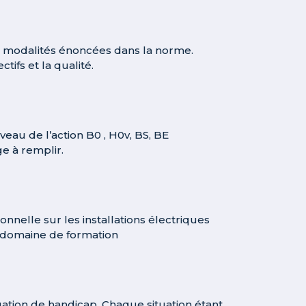
es modalités énoncées dans la norme.
tifs et la qualité.
veau de l’action B0 , H0v, BS, BE
e à remplir.
nelle sur les installations électriques
u domaine de formation
ation de handicap. Chaque situation étant