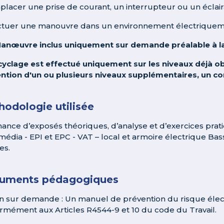
placer une prise de courant, un interrupteur ou un éclai
ectuer une manouvre dans un environnement électrique
anœuvre inclus uniquement sur demande préalable à l
cyclage est effectué uniquement sur les niveaux déjà obt
ention d'un ou plusieurs niveaux supplémentaires, un 
odologie utilisée
nance d’exposés théoriques, d’analyse et d’exercices prat
média - EPI et EPC - VAT – local et armoire électrique B
tes.
uments pédagogiques
n sur demande : Un manuel de prévention du risque électri
rmément aux Articles R4544-9 et 10 du code du Travail.