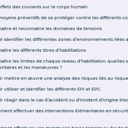
 effets des courants sur le corps humain
 moyens préventifs de se protéger contre les différents c
naitre et reconnaitre les domaines de tensions
oir identifier les différentes zones d’environnements liée
aitre les différents titres d’habilitations
aitre les limites de chaque niveau d’habilitation, quelles s
ntaires et les manœuvres ?
oir mettre en œuvre une analyse des risques liés au risqu
ir utiliser et identifier les différents EPI et EPC
ir réagir dans le cas d’accident ou d’incident d’origine éle
ment effectuer des interventions élémentaires en sécurit
ment effectuer une manœuvre basse tension ou haute tens