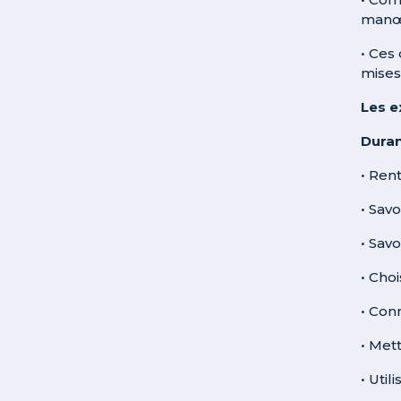
manœu
• Ces
mises
Les e
Duran
• Ren
• Savo
• Sav
• Choi
• Con
• Met
• Uti