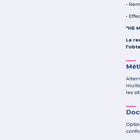
• Rem
• Eff
*HE M
Le re
l'obt
Méth
Alter
multi
les si
Doc
Optio
confo