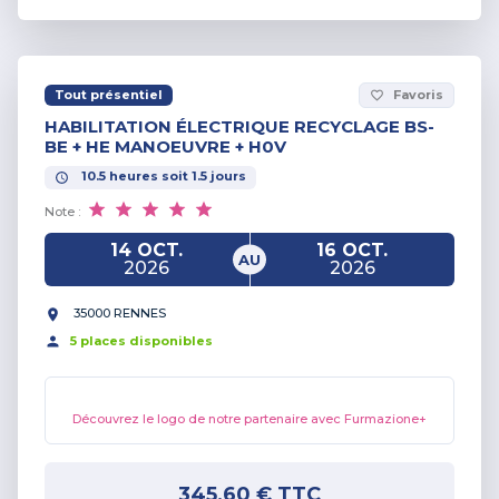
Tout présentiel
Favoris
favorite_border
HABILITATION ÉLECTRIQUE RECYCLAGE BS-
BE + HE MANOEUVRE + H0V
10.5
heures
soit
1.5
jours
Note :
14 OCT.
16 OCT.
AU
2026
2026
35000 RENNES
5
place
s
disponible
s
Découvrez le logo de notre partenaire avec Furmazione+
345,60 €
TTC