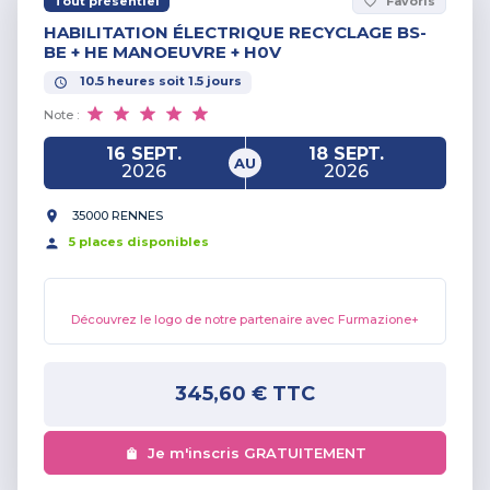
Tout présentiel
Favoris
favorite_border
HABILITATION ÉLECTRIQUE RECYCLAGE BS-
BE + HE MANOEUVRE + H0V
10.5
heures
soit
1.5
jours
Note :
16 SEPT.
18 SEPT.
AU
2026
2026
35000 RENNES
5
place
s
disponible
s
Découvrez le logo de notre partenaire avec Furmazione+
345,60 €
TTC
Je m'inscris GRATUITEMENT