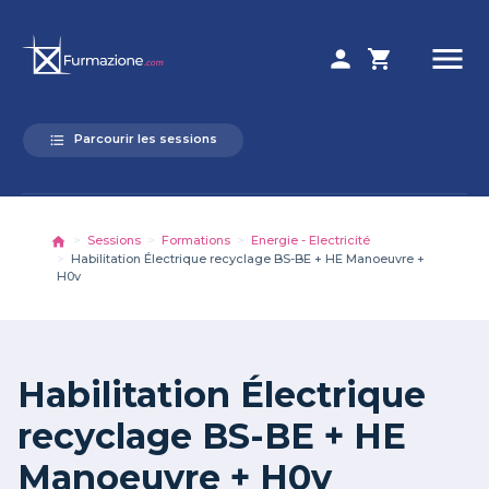
menu
person
shopping_cart
Parcourir les sessions
format_list_bulleted
Sessions
Formations
Energie - Electricité
Habilitation Électrique recyclage BS-BE + HE Manoeuvre +
H0v
Habilitation Électrique
recyclage BS-BE + HE
Manoeuvre + H0v