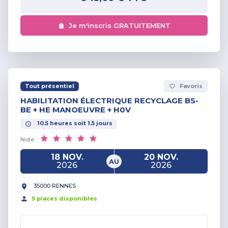
Je m'inscris GRATUITEMENT
Tout présentiel
Favoris
favorite_border
HABILITATION ÉLECTRIQUE RECYCLAGE BS-
BE + HE MANOEUVRE + H0V
10.5
heures
soit
1.5
jours
Note :
18 NOV.
20 NOV.
AU
2026
2026
35000 RENNES
5
place
s
disponible
s