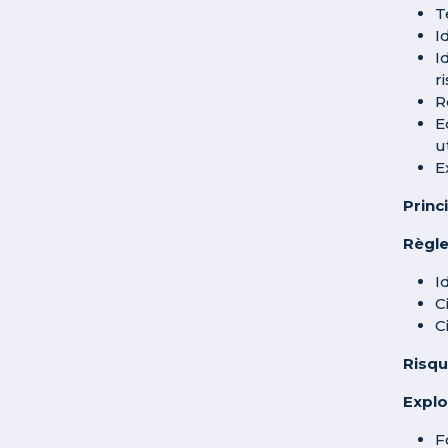
T
I
I
r
R
E
u
E
Princ
Règle
I
C
C
Risqu
Explo
F