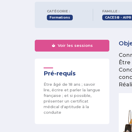
CATÉGORIE :
FAMILLE :
Formations
CACES® - AIPR
Obje
Voir les sessions
Conn
Être
Cond
Pré-requis
cond
Réal
Être âgé de 18 ans ; savoir
lire, écrire et parler la langue
française ; et si possible,
présenter un certificat
médical d'aptitude à la
conduite