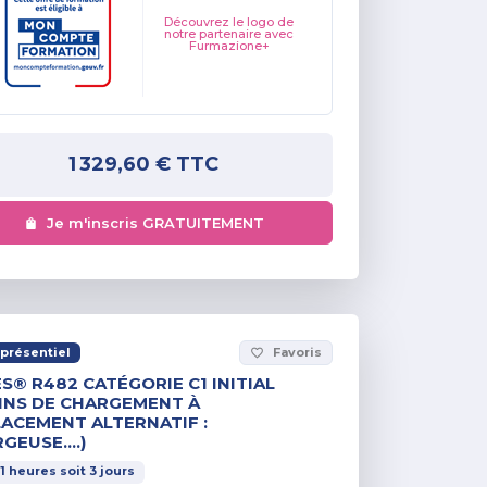
Découvrez le logo de
notre partenaire avec
Furmazione+
1 329,60 €
TTC
Je m'inscris GRATUITEMENT
présentiel
Favoris
favorite_border
S® R482 CATÉGORIE C1 INITIAL
INS DE CHARGEMENT À
ACEMENT ALTERNATIF :
GEUSE….)
1
heures
soit
3
jours