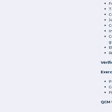
F
T
C
J
C
I
C
g
E
R
Vérif
Exerc
P
C
F
QCM t