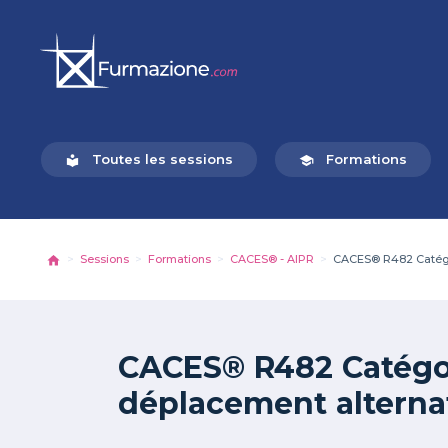
Toutes les sessions
Formations
local_library
school
Sessions
Formations
CACES® - AIPR
CACES® R482 Catégor
CACES® R482 Catégor
déplacement alternat