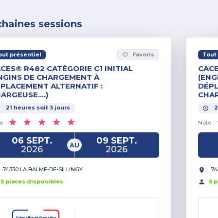
chaines sessions
out présentiel
Favoris
Tout 
favorite_border
CES® R482 CATÉGORIE C1 INITIAL
CACE
NGINS DE CHARGEMENT À
(ENG
PLACEMENT ALTERNATIF :
DÉPL
ARGEUSE….)
CHAR
21
heures
soit
3
jours
2
e :
Note :
06 SEPT.
09 SEPT.
AU
2026
2026
74330 LA BALME-DE-SILLINGY
74
5
place
s
disponible
s
5
p