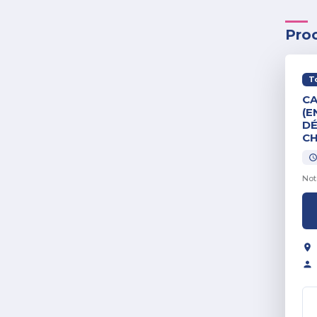
Pro
T
CA
(E
DÉ
CH
Not