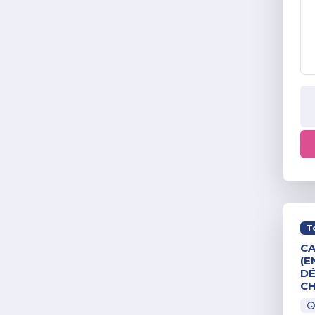
T
CA
(E
DÉ
CH