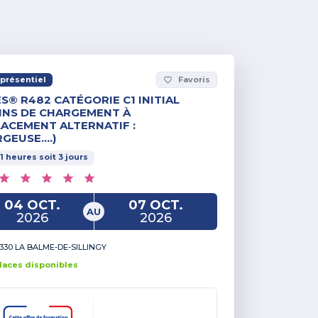
présentiel
Favoris
favorite_border
S® R482 CATÉGORIE C1 INITIAL
INS DE CHARGEMENT À
ACEMENT ALTERNATIF :
GEUSE….)
1
heures
soit
3
jours
04 OCT.
07 OCT.
AU
2026
2026
330 LA BALME-DE-SILLINGY
lace
s
disponible
s