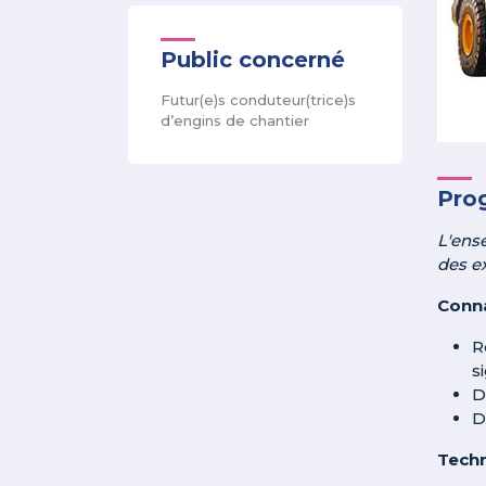
Public concerné
Futur(e)s conduteur(trice)s
d’engins de chantier
Pro
L'ens
des e
Conna
R
s
D
D
Techn