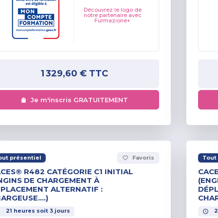
Découvrez le logo de
notre partenaire avec
Furmazione+
1 329,60 €
TTC
Je m'inscris GRATUITEMENT
out présentiel
Favoris
Tout 
favorite_border
CES® R482 CATÉGORIE C1 INITIAL
CACE
NGINS DE CHARGEMENT À
(ENG
PLACEMENT ALTERNATIF :
DÉPL
ARGEUSE….)
CHAR
21
heures
soit
3
jours
2