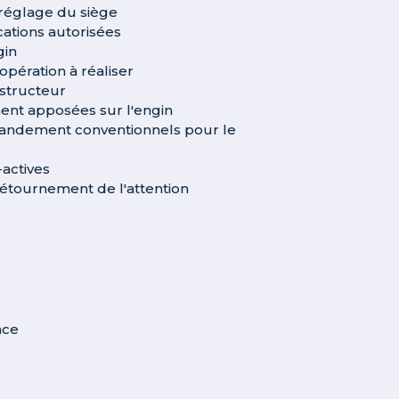
e réglage du siège
cations autorisées
gin
'opération à réaliser
nstructeur
ent apposées sur l'engin
mmandement conventionnels pour le
-actives
 détournement de l'attention
nce