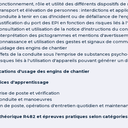
onctionnement, rôle et utilité des différents dispositifs d
ransport et élévation de personnes : interdictions et appli
onduite à tenir en cas d'incident ou de défaillance de l'en
ustification du port des EPI en fonction des risques liés à l
onsultation et utilisation de la notice d'instructions du co
nterprétation des pictogrammes et mentions d'avertissem
onnaissance et utilisation des gestes et signaux de co
uidage des engins de chantier
ffets de la conduite sous l'emprise de substances psycho
isques liés à l'utilisation d'appareils pouvant générer un
ications d'usage des engins de chantier
ices d'apprentissage
rise de poste et vérification
onduite et manoeuvres
in de poste, opérations d'entretien quotidien et maintena
héorique R482 et épreuves pratiques selon catégories