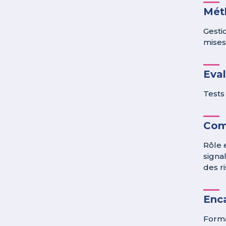
Méth
Gesti
mises
Eva
Tests
Com
Rôle 
signa
des r
Enc
Forma