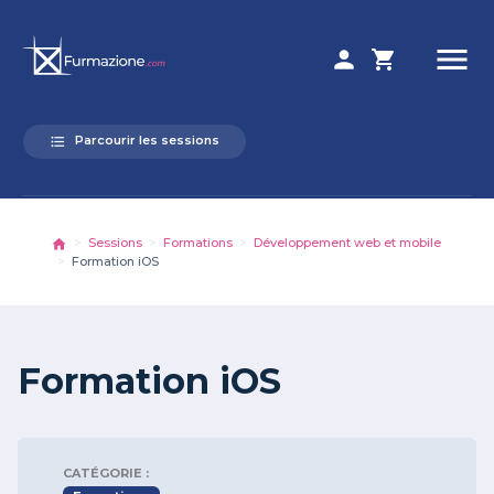
menu
person
shopping_cart
Parcourir les sessions
format_list_bulleted
Sessions
Formations
Développement web et mobile
Formation iOS
Formation iOS
CATÉGORIE :