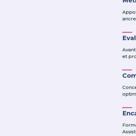
Méth
Appor
ancre
Eva
Avant
et pro
Com
Conce
optim
Enc
Forma
Assis