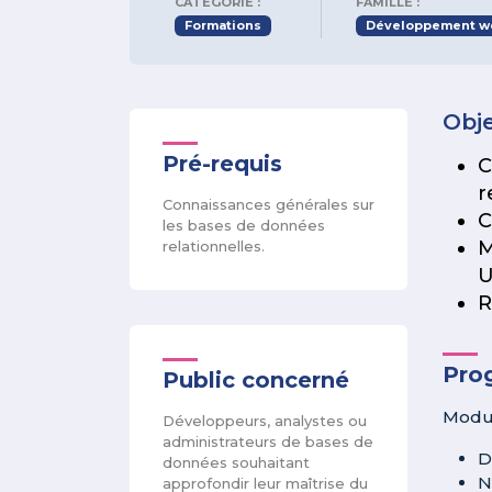
CATÉGORIE :
FAMILLE :
Formations
Développement we
Obje
Pré-requis
C
r
Connaissances générales sur
C
les bases de données
M
relationnelles.
U
R
Pro
Public concerné
Modul
Développeurs, analystes ou
administrateurs de bases de
D
données souhaitant
N
approfondir leur maîtrise du