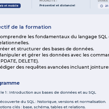
MODALITÉ :
DURÉE 
Présentiel et distanciel
b et mobile
21
ctif de la formation
omprendre les fondamentaux du langage SQL 
elationnelles.
réer et structurer des bases de données.
anipuler et gérer les données avec les comma
PDATE, DELETE).
édiger des requêtes avancées incluant jointure
gramme
e 1 : Introduction aux bases de données et au SQL
écouverte du SQL : historique, versions et normalisation.
otions clés : base, schéma, tables et relations.