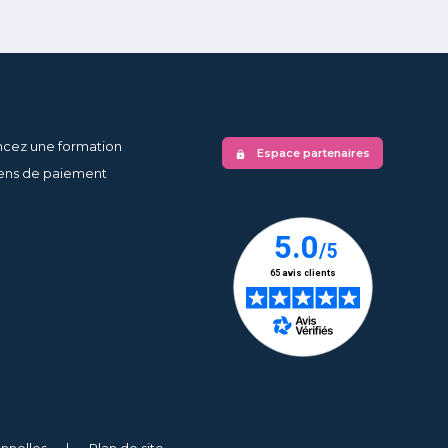
ncez une formation
Espace partenaires
lock
ns de paiement