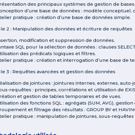
résentation des principaux systèmes de gestion de base
onception d’une base de données : modèle conceptuel, cré
telier pratique : création d’une base de données simple.
e 2 : Manipulation des données et écriture de requêtes
nsertion, modification et suppression de données.
yntaxe SQL pour la sélection de données : clauses SELE
tilisation des prédicats logiques et filtres.
telier pratique : création et interrogation d’une base de te
e 3 : Requêtes avancées et gestion des données
éalisation de jointures : jointures internes, externes, auto-j
ous-requêtes : principes, corrélations et utilisation de E
réation et gestion de tables temporaires et de vues.
tilisation des fonctions SQL : agrégats (SUM, AVG), gestion
roupement et filtrage des résultats : GROUP BY et HAVIN
telier pratique : manipulation de jointures, sous-requêtes 