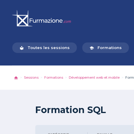
Toutes les sessions
Formations
local_library
school
Sessions
Formations
Développement web et mobile
Form
Formation SQL