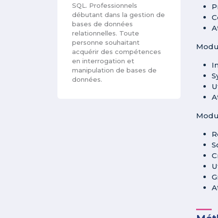
SQL. Professionnels
P
débutant dans la gestion de
C
bases de données
A
relationnelles. Toute
personne souhaitant
Modul
acquérir des compétences
en interrogation et
I
manipulation de bases de
S
données.
U
A
Modul
R
S
C
U
G
A