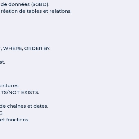
s de données (SGBD).
ation de tables et relations.
CT, WHERE, ORDER BY.
st.
ointures.
XISTS/NOT EXISTS.
 de chaînes et dates.
G.
et fonctions.