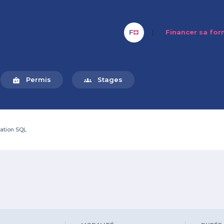
|
Financer sa fo
Permis
Stages
badge
groups
ation SQL