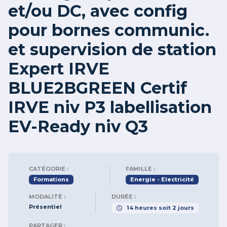
et/ou DC, avec config
pour bornes communic.
et supervision de station
Expert IRVE
BLUE2BGREEN Certif
IRVE niv P3 labellisation
EV-Ready niv Q3
CATÉGORIE :
FAMILLE :
Formations
Energie - Electricité
MODALITÉ :
DURÉE :
Présentiel
14
heures
soit
2
jours
PARTAGER :