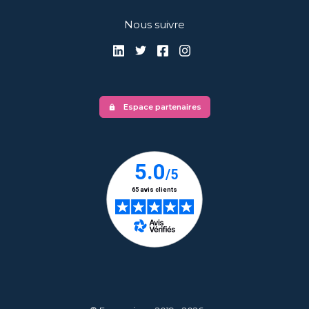
Nous suivre
Espace partenaires
lock