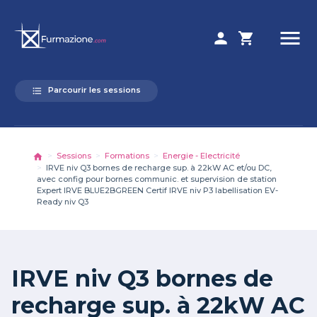
menu
person
shopping_cart
Parcourir les sessions
format_list_bulleted
Sessions
Formations
Energie - Electricité
IRVE niv Q3 bornes de recharge sup. à 22kW AC et/ou DC,
avec config pour bornes communic. et supervision de station
Expert IRVE BLUE2BGREEN Certif IRVE niv P3 labellisation EV-
Ready niv Q3
IRVE niv Q3 bornes de
recharge sup. à 22kW AC