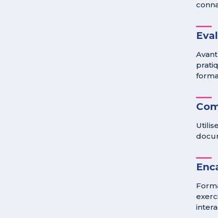
conna
Eva
Avant
prati
format
Com
Utili
docum
Enc
Forma
exerc
interac