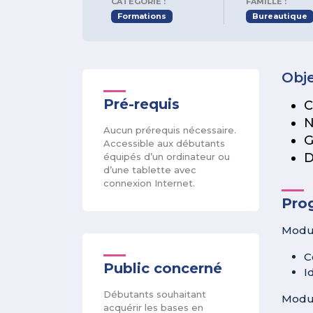
CATÉGORIE :
FAMILLE :
Formations
Bureautique
Obje
Pré-requis
C
N
Aucun prérequis nécessaire.
G
Accessible aux débutants
D
équipés d’un ordinateur ou
d’une tablette avec
connexion Internet.
Pro
Modul
C
Public concerné
I
Débutants souhaitant
Modul
acquérir les bases en