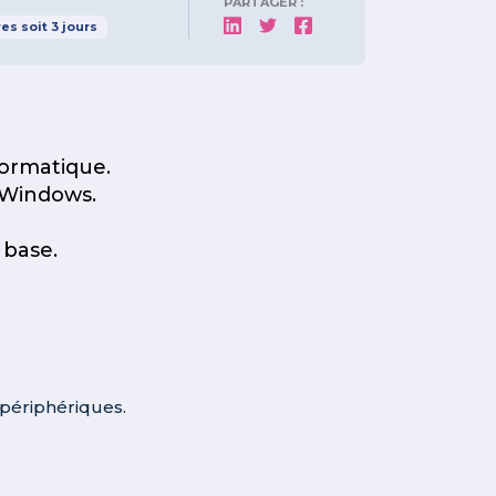
PARTAGER :
res
soit
3
jours
ormatique.
 Windows.
 base.
 périphériques.