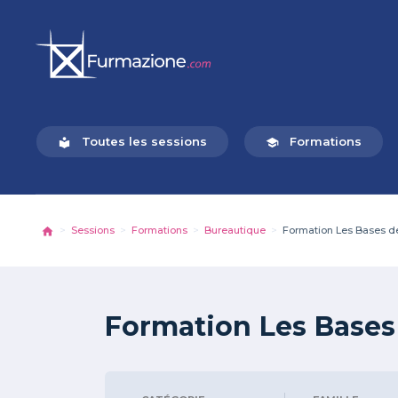
Toutes les sessions
Formations
local_library
school
Sessions
Formations
Bureautique
Formation Les Bases de
Formation Les Bases