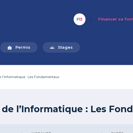
|
Financer sa fo
Permis
Stages
badge
groups
 l’Informatique : Les Fondamentaux
 de l’Informatique : Les Fo