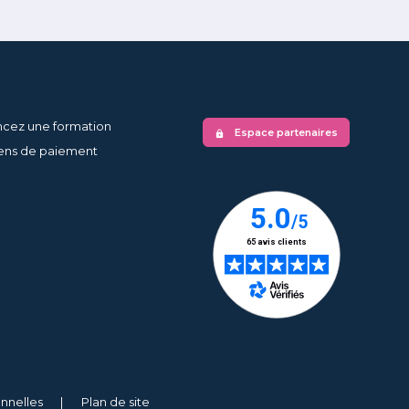
ncez une formation
Espace partenaires
lock
ns de paiement
nnelles
Plan de site