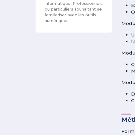
informatique. Professionnels
E
ou particuliers souhaitant se
O
familiariser avec les outils
numériques.
Modul
U
N
Modul
C
M
Modul
D
C
Méth
Forma