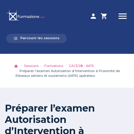
menu
person
shopping_cart
Parcourir les sessions
format_list_bulleted
Sessions
Formations
CACES® - AIPR
Préparer l’examen Autorisation d’Intervention à Proximité de
Réseaux aériens et souterrains (AIPR) opérateur
Préparer l’examen
Autorisation
d’Intervention à