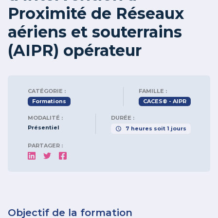
Proximité de Réseaux
aériens et souterrains
(AIPR) opérateur
CATÉGORIE :
FAMILLE :
Formations
CACES® - AIPR
MODALITÉ :
DURÉE :
Présentiel
7
heures
soit
1
jours
PARTAGER :
Objectif de la formation