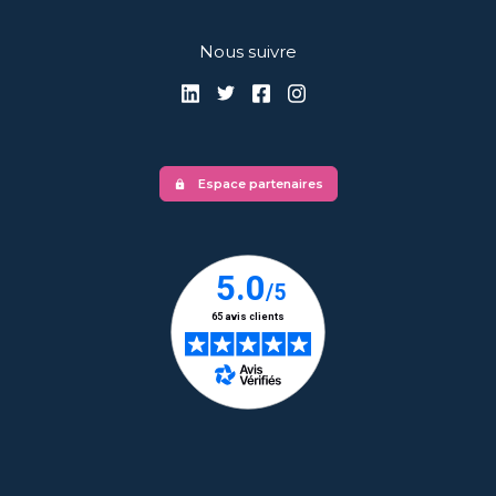
Nous suivre
Espace partenaires
lock