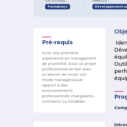
CATÉGORIE :
FAMILLE :
Formations
Développement pr
Obje
Pré-requis
Iden
Déve
Avoir une première
équil
expérience en management
Outi
de proximité. Avoir un projet
professionnel en lien avec
perf
un besoin de revoir son
équi
mode managérial par
rapport à des
environnements
Pro
professionnels changeants,
contraints ou instables.
Compr
Intro