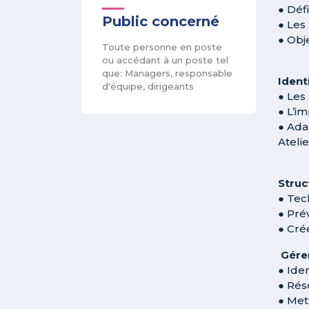
● Défi
Public concerné
● Les
● Obje
Toute personne en poste
ou accédant à un poste tel
que: Managers, responsable
Ident
d'équipe, dirigeants
● Les
● L’i
● Ada
Ateli
Struc
● Tec
● Pré
● Cré
Gérer
● Ide
● Rés
● Met