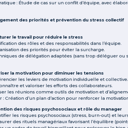
ratique : Étude de cas sur un conflit d’équipe, avec élabo
ement des priorités et prévention du stress collectif
turer le travail pour réduire le stress
ification des rôles et des responsabilités dans l’équipe.
anisation des priorités pour éviter la surcharge.
hniques de délégation adaptées (sans trop déléguer ou 
iser la motivation pour diminuer les tensions
érencier les leviers de motivation individuelle et collective.
onnaître et valoriser les efforts des collaborateurs.
liser les réunions comme outils de motivation et d’alignem
er : Création d’un plan d’action pour renforcer la motivatio
ntion des risques psychosociaux et rôle du manager
tifier les risques psychosociaux (stress, burn-out) et leur
taurer des rituels managériaux favorisant l’équilibre (poi
er un cadre de travail bienveillant pour préserver le bien