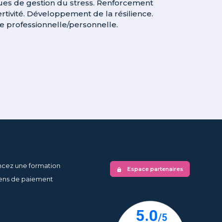
es de gestion du stress. Renforcement
rtivité. Développement de la résilience.
ie professionnelle/personnelle.
ncez une formation
Espace partenaires
lock
ns de paiement