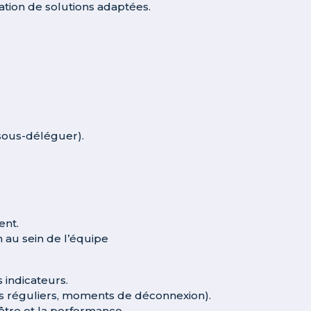
ration de solutions adaptées.
sous-déléguer).
ent.
n au sein de l’équipe
s indicateurs.
nts réguliers, moments de déconnexion).
-être et la performance.