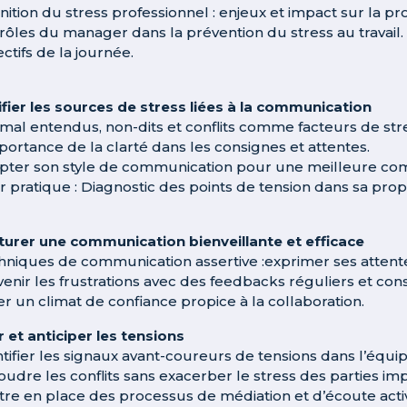
nition du stress professionnel : enjeux et impact sur la pro
 rôles du manager dans la prévention du stress au travail.
ctifs de la journée.
ifier les sources de stress liées à la communication
 mal entendus, non-dits et conflits comme facteurs de str
mportance de la clarté dans les consignes et attentes.
pter son style de communication pour une meilleure co
er pratique : Diagnostic des points de tension dans sa pr
turer une communication bienveillante et efficace
hniques de communication assertive :exprimer ses attente
venir les frustrations avec des feedbacks réguliers et cons
er un climat de confiance propice à la collaboration.
 et anticiper les tensions
ntifier les signaux avant-coureurs de tensions dans l’équip
oudre les conflits sans exacerber le stress des parties im
tre en place des processus de médiation et d’écoute acti