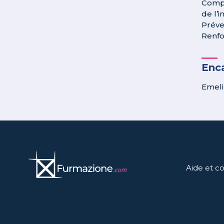
Compr
de l’
Préve
Renfo
Enc
Emeli
Aide et c