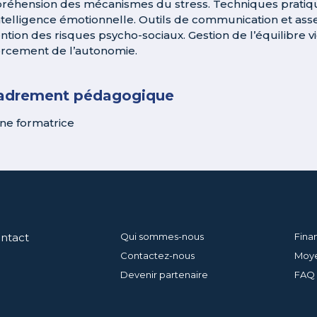
éhension des mécanismes du stress. Techniques pratiqu
intelligence émotionnelle. Outils de communication et asse
ntion des risques psycho-sociaux. Gestion de l’équilibre v
rcement de l’autonomie.
adrement pédagogique
ne formatrice
ontact
Qui sommes-nous
Fina
Contactez-nous
Moye
Devenir partenaire
FAQ