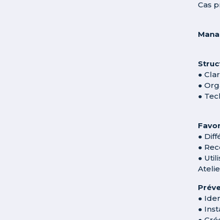
Cas p
Manag
Struc
● Clar
● Org
● Tec
Favor
● Diff
● Rec
● Uti
Ateli
Préve
● Iden
● Ins
● Cré