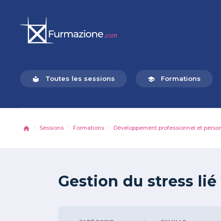
Toutes les sessions
Formations
local_library
school
Sessions
Formations
Développement professionnel et perso
Gestion du stress lié 