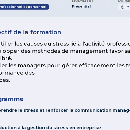
MODALITÉ :
DURÉE
Présentiel
ofessionnel et personnel
7
ctif de la formation
tifier les causes du stress lié à l'activité profe
lopper des méthodes de management favorisan
ibré.
ller les managers pour gérer efficacement les t
ormance des
pes.
gramme
endre le stress et renforcer la communication managé
duction à la gestion du stress en entreprise