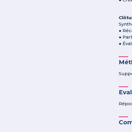
Clôtu
Synth
● Réc
● Par
● Éva
Méth
Suppo
Eva
Répon
Com