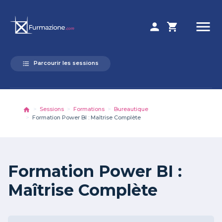
menu
person
shopping_cart
Parcourir les sessions
format_list_bulleted
Sessions
Formations
Bureautique
Formation Power BI : Maîtrise Complète
Formation Power BI :
Maîtrise Complète