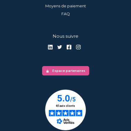
Moyens de paiement
FAQ
Nous suivre
Espace partenaires
lock