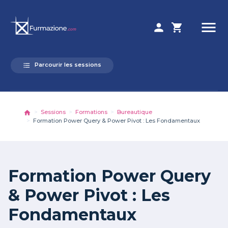
menu
person
shopping_cart
Parcourir les sessions
format_list_bulleted
Sessions
Formations
Bureautique
Formation Power Query & Power Pivot : Les Fondamentaux
Formation Power Query
& Power Pivot : Les
Fondamentaux