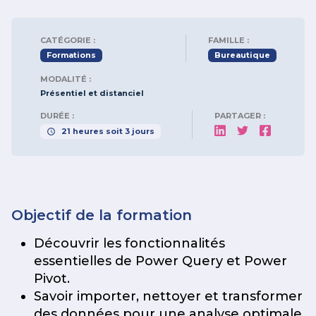
CATÉGORIE :
FAMILLE :
Formations
Bureautique
MODALITÉ :
Présentiel et distanciel
DURÉE :
PARTAGER :
21
heures
soit
3
jours
Objectif de la formation
Découvrir les fonctionnalités
essentielles de Power Query et Power
Pivot.
Savoir importer, nettoyer et transformer
des données pour une analyse optimale.