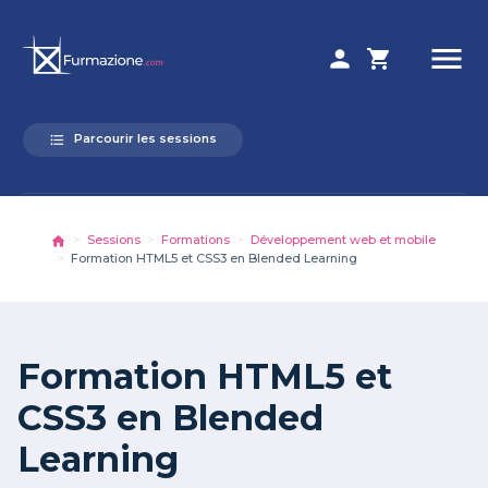
menu
person
shopping_cart
Parcourir les sessions
format_list_bulleted
Sessions
Formations
Développement web et mobile
Formation HTML5 et CSS3 en Blended Learning
Formation HTML5 et
CSS3 en Blended
Learning