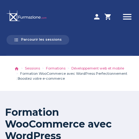
menu
person
shopping_cart
Parcourir les sessions
format_list_bulleted
Sessions
Formations
Développement web et mobile
Formation WooCommerce avec WordPress Perfectionnement
: Boostez votre e-commerce
Formation
WooCommerce avec
WordPress