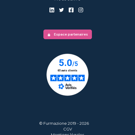
Espace partenaires
lock
© Furmazione 2019 - 2026
CGV
Mentions légales