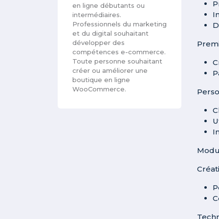
P
en ligne débutants ou
I
intermédiaires.
Professionnels du marketing
D
et du digital souhaitant
développer des
Prem
compétences e-commerce.
Toute personne souhaitant
C
créer ou améliorer une
P
boutique en ligne
WooCommerce.
Perso
C
U
I
Modul
Créat
P
C
Techn