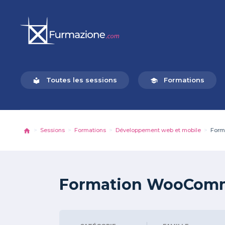
Toutes les sessions
Formations
local_library
school
Sessions
Formations
Développement web et mobile
Form
Formation WooComm