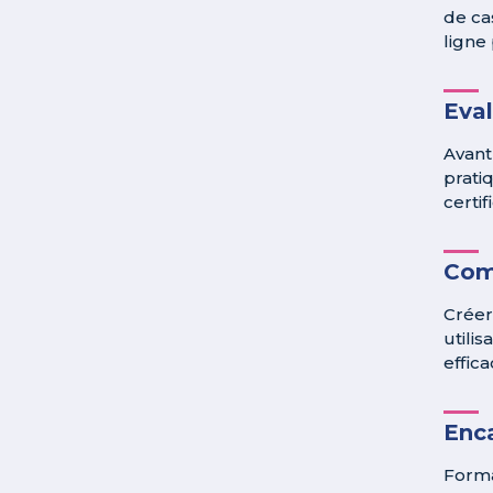
de ca
ligne 
Eva
Avant
prati
certif
Com
Créer
utili
effic
Enc
Forma