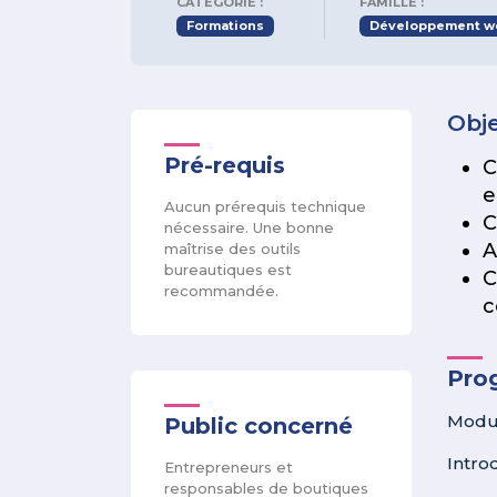
CATÉGORIE :
FAMILLE :
Formations
Développement we
Obje
Pré-requis
C
e
Aucun prérequis technique
C
nécessaire. Une bonne
A
maîtrise des outils
bureautiques est
C
recommandée.
c
Pro
Modul
Public concerné
Intr
Entrepreneurs et
responsables de boutiques