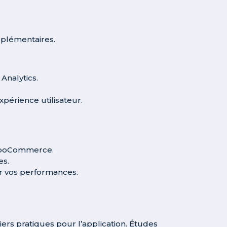
pplémentaires.
nalytics.
périence utilisateur.
 WooCommerce.
es.
er vos performances.
ers pratiques pour l’application. Études