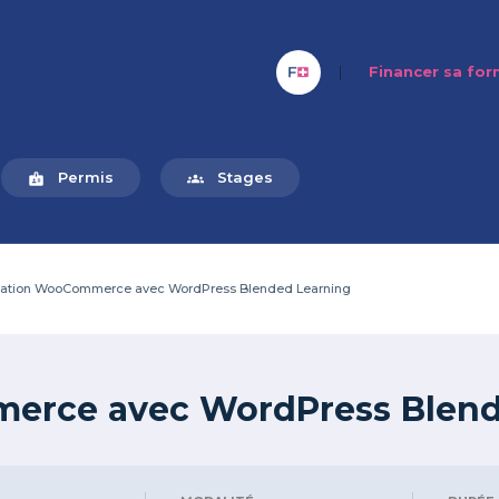
|
Financer sa fo
Permis
Stages
badge
groups
ation WooCommerce avec WordPress Blended Learning
erce avec WordPress Blend