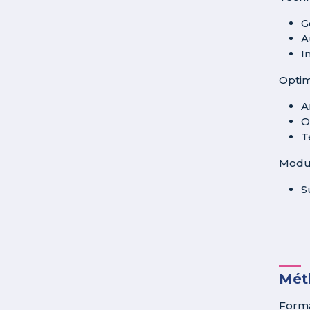
G
A
I
Optim
A
O
T
Modul
S
Méth
Forma