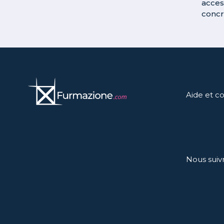
acces
concr
Aide et c
Nous suiv