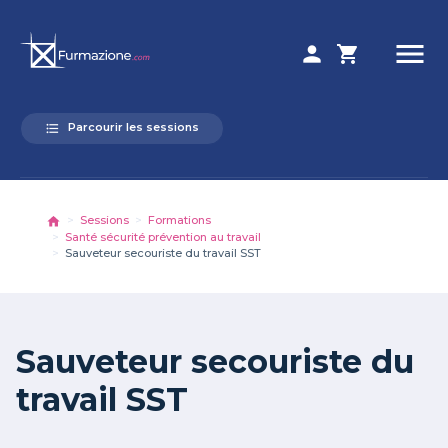
menu
person
shopping_cart
Parcourir les sessions
format_list_bulleted
Sessions
Formations
Santé sécurité prévention au travail
Sauveteur secouriste du travail SST
Sauveteur secouriste du
travail SST