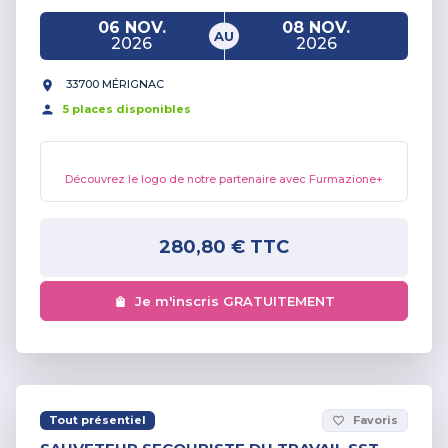
06 NOV.
08 NOV.
AU
2026
2026
33700 MÉRIGNAC
5
place
s
disponible
s
Découvrez le logo de notre partenaire avec Furmazione+
280,80 €
TTC
Je m'inscris GRATUITEMENT
Tout présentiel
Favoris
favorite_border