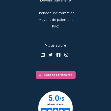
Devenir partenaire
Financez une formation
Moyens de paiement
FAQ
Nous suivre
Espace partenaires
lock