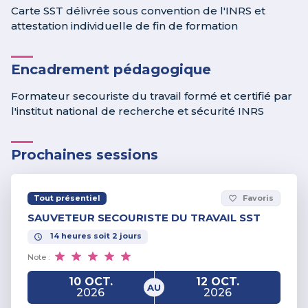
Carte SST délivrée sous convention de l'INRS et
attestation individuelle de fin de formation
Encadrement pédagogique
Formateur secouriste du travail formé et certifié par
l'institut national de recherche et sécurité INRS
Prochaines sessions
Tout présentiel
Favoris
favorite_border
SAUVETEUR SECOURISTE DU TRAVAIL SST
14
heures
soit
2
jours
Note :
10 OCT.
12 OCT.
AU
2026
2026