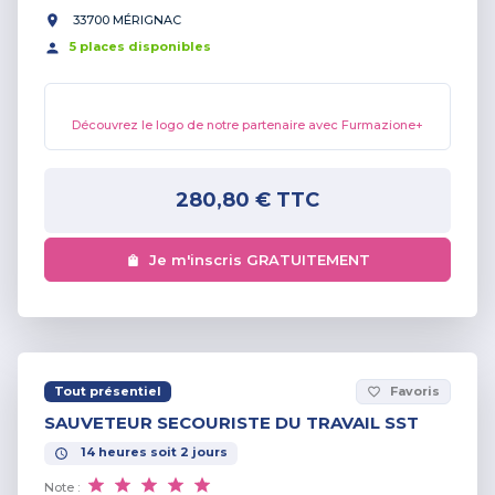
33700 MÉRIGNAC
5
place
s
disponible
s
Découvrez le logo de notre partenaire avec Furmazione+
280,80 €
TTC
Je m'inscris GRATUITEMENT
Tout présentiel
Favoris
favorite_border
SAUVETEUR SECOURISTE DU TRAVAIL SST
14
heures
soit
2
jours
Note :