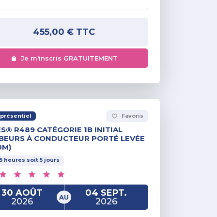
455,00 €
TTC
Je m'inscris GRATUITEMENT
présentiel
Favoris
favorite_border
S® R489 CATÉGORIE 1B INITIAL
BEURS À CONDUCTEUR PORTÉ LEVÉE
0M)
5
heures
soit
5
jours
30 AOÛT
04 SEPT.
AU
2026
2026