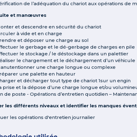
érification de l’adéquation du chariot aux opérations de m
uite et manœuvres
onter et descendre en sécurité du chariot
irculer à vide et en charge
rendre et déposer une charge au sol
ffectuer le gerbage et le dé-gerbage de charges en pile
ffectuer le stockage / le déstockage dans un palettier
éaliser le chargement et le déchargement d’un véhicule
anutentionner une charge longue ou complexe
réparer une palette en hauteur
harger et décharger tout type de chariot 1sur un engin
a prise et la dépose d’une charge longue et/ou volumine
in de poste - Opérations d’entretien quotidien – Maintena
ier les différents niveaux et identifier les manques éven
tuer les opérations d'entretien journalier
odologie utilisée