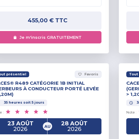
455,00 €
TTC
Je m'inscris GRATUITEMENT
out présentiel
Favoris
Tout 
favorite_border
CES® R489 CATÉGORIE 1B INITIAL
CACE
ERBEURS À CONDUCTEUR PORTÉ LEVÉE
(GER
1,20M)
> 1,2
35
heures
soit
5
jours
3
e :
Note :
23 AOÛT
28 AOÛT
AU
2026
2026