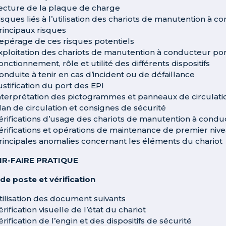
ecture de la plaque de charge
isques liés à l’utilisation des chariots de manutention à 
rincipaux risques
epérage de ces risques potentiels
xploitation des chariots de manutention à conducteur po
onctionnement, rôle et utilité des différents dispositifs
onduite à tenir en cas d’incident ou de défaillance
ustification du port des EPI
nterprétation des pictogrammes et panneaux de circulati
lan de circulation et consignes de sécurité
érifications d’usage des chariots de manutention à condu
érifications et opérations de maintenance de premier niv
rincipales anomalies concernant les éléments du chariot
IR-FAIRE PRATIQUE
 de poste et vérification
tilisation des document suivants
érification visuelle de l’état du chariot
érification de l’engin et des dispositifs de sécurité