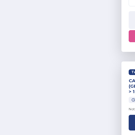
T
CA
(G
> 
Not