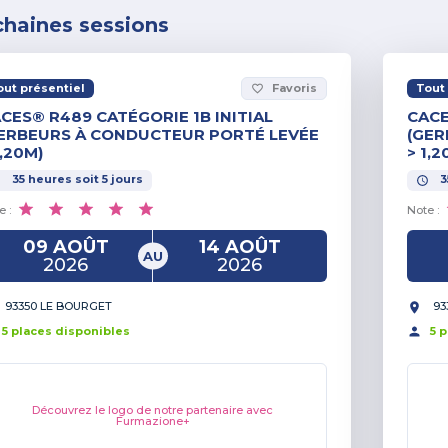
chaines sessions
out présentiel
Favoris
Tout 
favorite_border
CES® R489 CATÉGORIE 1B INITIAL
CACE
ERBEURS À CONDUCTEUR PORTÉ LEVÉE
(GER
1,20M)
> 1,2
35
heures
soit
5
jours
3
e :
Note :
09 AOÛT
14 AOÛT
AU
2026
2026
93350 LE BOURGET
93
5
place
s
disponible
s
5
p
Découvrez le logo de notre partenaire avec
Furmazione+