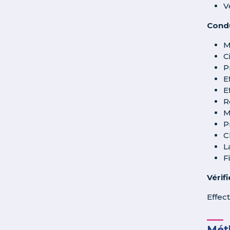
V
Cond
M
C
P
E
E
R
M
P
C
L
F
Vérif
Effec
Méth