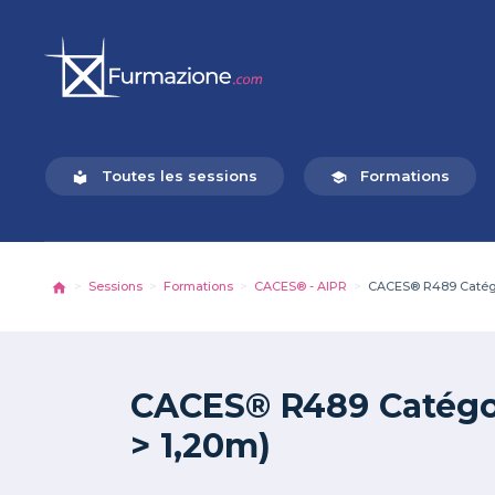
Toutes les sessions
Formations
local_library
school
Sessions
Formations
CACES® - AIPR
CACES® R489 Catégori
CACES® R489 Catégori
> 1,20m)