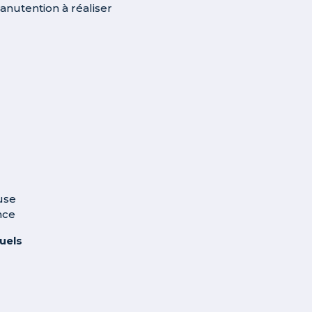
anutention à réaliser
use
nce
tuels