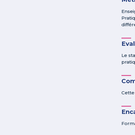
Ensei
Prati
différ
Eva
Le st
pratiq
Com
Cette
Enc
Forma