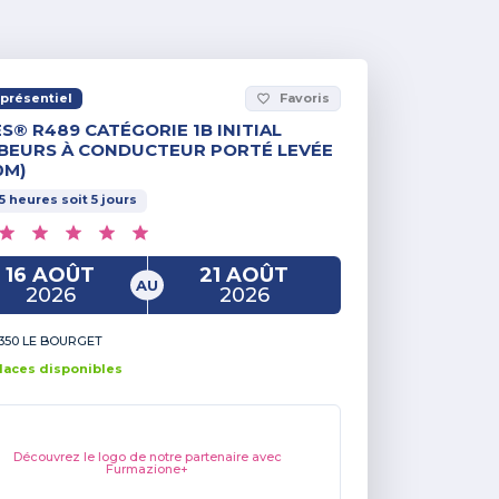
présentiel
Favoris
favorite_border
S® R489 CATÉGORIE 1B INITIAL
BEURS À CONDUCTEUR PORTÉ LEVÉE
0M)
5
heures
soit
5
jours
16 AOÛT
21 AOÛT
AU
2026
2026
350 LE BOURGET
lace
s
disponible
s
Découvrez le logo de notre partenaire avec
Furmazione+