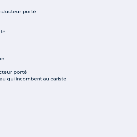
conducteur porté
rté
on
cteur porté
eau qui incombent au cariste