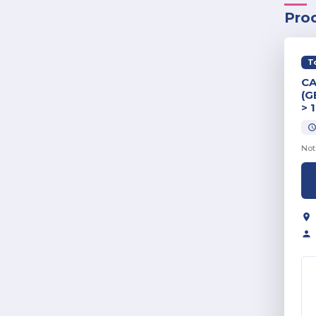
Pro
T
CA
(G
> 
Not