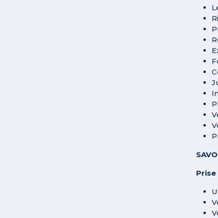
L
R
P
R
E
F
C
J
I
P
V
V
P
SAVO
Prise
U
V
V