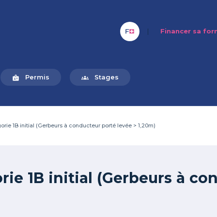
|
Financer sa fo
Permis
Stages
badge
groups
e 1B initial (Gerbeurs à conducteur porté levée > 1,20m)
e 1B initial (Gerbeurs à co