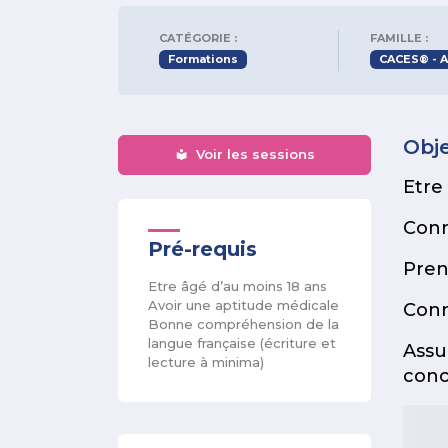
CATÉGORIE :
FAMILLE :
Formations
CACES® - A
Obje
Voir les sessions
Etre
Conn
Pré-requis
Pren
Etre âgé d’au moins 18 ans
Avoir une aptitude médicale
Conn
Bonne compréhension de la
langue française (écriture et
Assu
lecture à minima)
conc