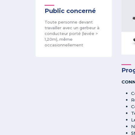
Public concerné
Toute personne devant
travailler avec un gerbeur à
conducteur porté (levée >
1,20m), même
occasionnellement
Pro
CONN
C
R
C
T
L
N
S