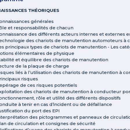
AISSANCES THÉORIQUES
onnaissances générales
ôle et responsabilités de chacun
onnaissance des différents acteurs internes et externes 
echnologie des chariots de manutention automoteurs à 
es principaux types de chariots de manutention - Les ca
otions élémentaires de physique
tabilité et équilibre des chariots de manutention
ecture de la plaque de charge
isques liés à l’utilisation des chariots de manutention à 
rincipaux risques
epérage de ces risques potentiels
xploitation des chariots de manutention à conducteur po
onctionnement, rôle et utilité des différents dispositifs
onduite à tenir en cas d’incident ou de défaillance
ustification du port des EPI
nterprétation des pictogrammes et panneaux de circulati
lan de circulation et consignes de sécurité
érifications d’usage des chariots de manutention à condu