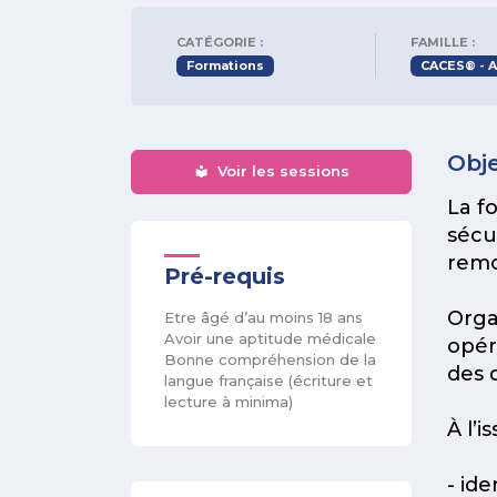
CATÉGORIE :
FAMILLE :
Formations
CACES® - A
Obje
Voir les sessions
La f
sécu
remo
Pré-requis
Orga
Etre âgé d’au moins 18 ans
Avoir une aptitude médicale
opér
Bonne compréhension de la
des 
langue française (écriture et
lecture à minima)
À l’i
- ide