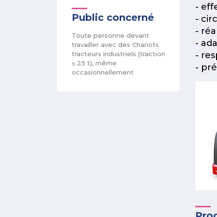
- eff
Public concerné
- cir
- ré
Toute personne devant
- ad
travailler avec des Chariots
tracteurs industriels (traction
- re
≤ 25 t), même
- pr
occasionnellement
Pro