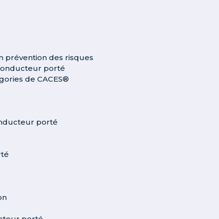
en prévention des risques
conducteur porté
tégories de CACES®
conducteur porté
rté
on
cteur porté