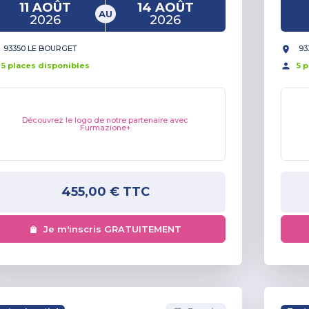
11 AOÛT
14 AOÛT
AU
2026
2026
93350 LE BOURGET
93
5
place
s
disponible
s
5
p
Découvrez le logo de notre partenaire avec
Furmazione+
455,00 €
TTC
Je m'inscris GRATUITEMENT