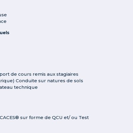
use
nce
tuels
ort de cours remis aux stagiaires
trique) Conduite sur natures de sols
 plateau technique
ue CACES® sur forme de QCU et/ ou Test