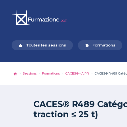
Toutes les sessions
Formations
local_library
school
Sessions
Formations
CACES® - AIPR
CACES® R489 Catégorie
CACES® R489 Catégori
traction ≤ 25 t)