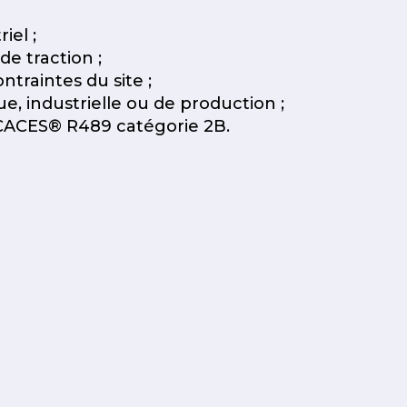
iel ;
de traction ;
traintes du site ;
ue, industrielle ou de production ;
 CACES® R489 catégorie 2B.