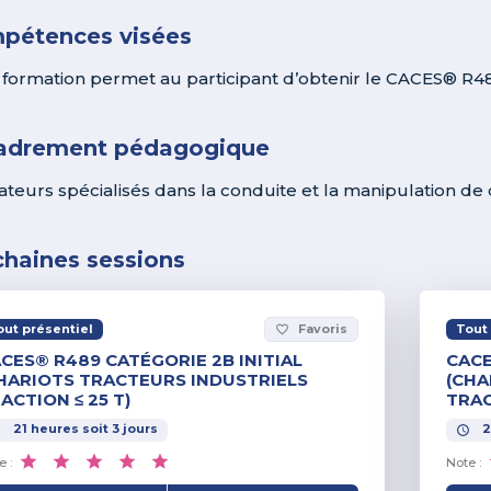
pétences visées
 formation permet au participant d’obtenir le CACES® R48
adrement pédagogique
teurs spécialisés dans la conduite et la manipulation de 
chaines sessions
out présentiel
Favoris
Tout 
favorite_border
CES® R489 CATÉGORIE 2B INITIAL
CACE
HARIOTS TRACTEURS INDUSTRIELS
(CHA
ACTION ≤ 25 T)
TRAC
21
heures
soit
3
jours
2
e :
Note :