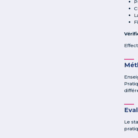
P
C
L
F
Vérif
Effec
Méth
Ensei
Prati
différ
Eva
Le st
pratiq