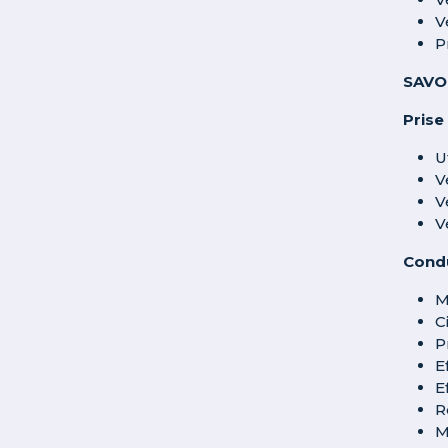
V
P
SAVO
Prise
U
V
V
V
Cond
M
C
P
E
E
R
M