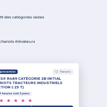
9 des catégories visées
chariots élévateurs
présentiel
Favoris
favorite_border
S® R489 CATÉGORIE 2B INITIAL
RIOTS TRACTEURS INDUSTRIELS
TION ≤ 25 T)
1
heures
soit
3
jours