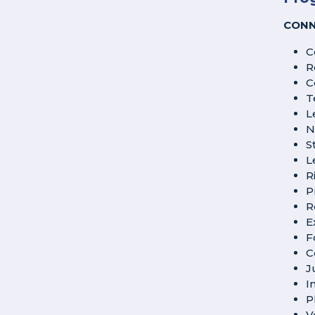
CONN
C
R
C
T
L
N
S
L
R
P
R
E
F
C
J
I
P
V