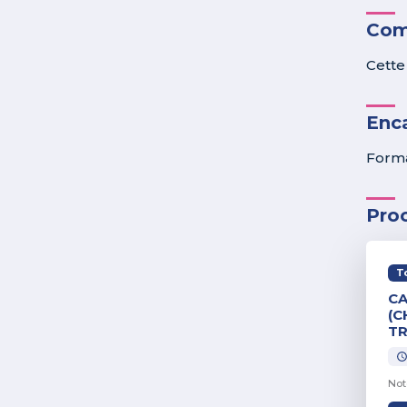
Com
Cette
Enc
Forma
Pro
T
CA
(C
TR
Not