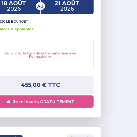
18 AOÛT
21 AOÛT
AU
2026
2026
350 LE BOURGET
lace
s
disponible
s
Découvrez le logo de notre partenaire avec
Furmazione+
455,00 €
TTC
Je m'inscris GRATUITEMENT