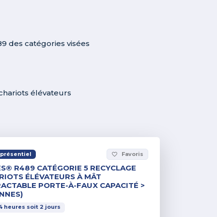
9 des catégories visées
chariots élévateurs
présentiel
Favoris
favorite_border
S® R489 CATÉGORIE 5 RECYCLAGE
RIOTS ÉLÉVATEURS À MÂT
ACTABLE PORTE-À-FAUX CAPACITÉ >
NNES)
4
heures
soit
2
jours