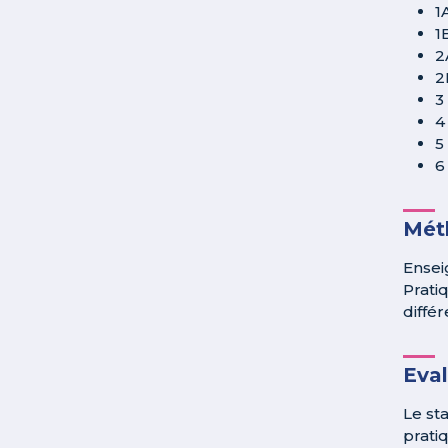
1
1
2
2
3
4
5
6
Méth
Ensei
Prati
différ
Eva
Le st
pratiq