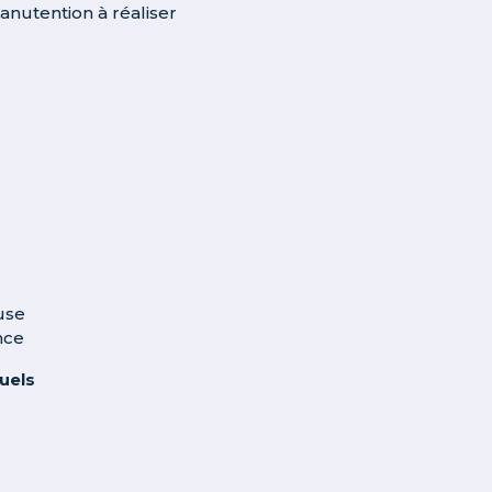
anutention à réaliser
use
nce
tuels