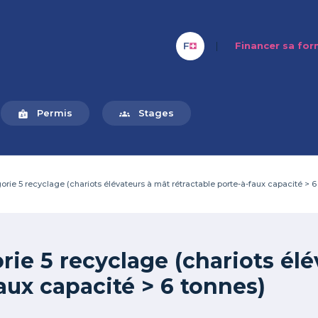
|
Financer sa fo
Permis
Stages
badge
groups
e 5 recyclage (chariots élévateurs à mât rétractable porte-à-faux capacité > 6
e 5 recyclage (chariots élé
aux capacité > 6 tonnes)