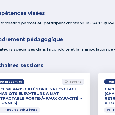
pétences visées
 formation permet au participant d’obtenir le CACES® R48
adrement pédagogique
teurs spécialisés dans la conduite et la manipulation de 
chaines sessions
out présentiel
Favoris
Tout 
favorite_border
CES® R489 CATÉGORIE 5 RECYCLAGE
CACE
HARIOTS ÉLÉVATEURS À MÂT
(CHA
TRACTABLE PORTE-À-FAUX CAPACITÉ >
RÉTR
TONNES)
6 TO
14
heures
soit
2
jours
1