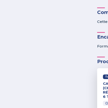
Com
Cette
Enc
Forma
Pro
T
CA
(C
RÉ
6 