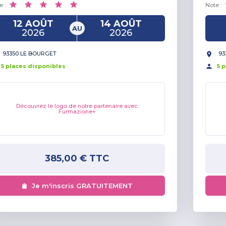
e :
Note :
12 AOÛT
14 AOÛT
AU
2026
2026
93350 LE BOURGET
93
5
place
s
disponible
s
5
p
Découvrez le logo de notre partenaire avec
Furmazione+
385,00 €
TTC
Je m'inscris GRATUITEMENT