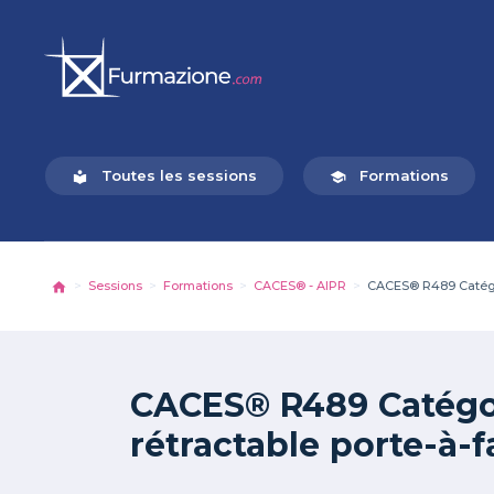
Toutes les sessions
Formations
local_library
school
Sessions
Formations
CACES® - AIPR
CACES® R489 Catégori
CACES® R489 Catégori
rétractable porte-à-f