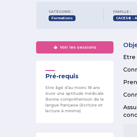
CATÉGORIE :
FAMILLE :
Formations
CACES® - A
Obje
Voir les sessions
Etre
Conn
Pré-requis
Pren
Etre âgé d’au moins 18 ans
Avoir une aptitude médicale
Conn
Bonne compréhension de la
langue française (écriture et
Assu
lecture à minima)
conc