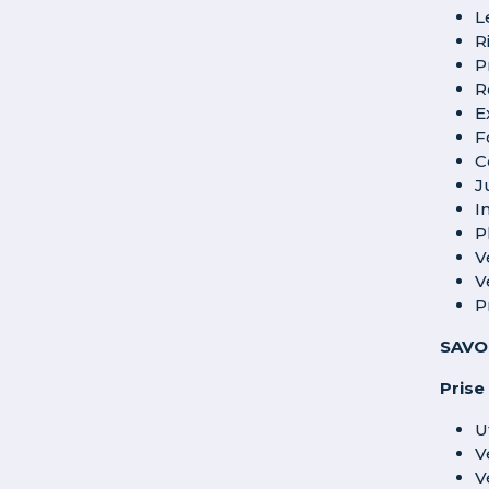
L
R
P
R
E
F
C
J
I
P
V
V
P
SAVO
Prise
U
V
V