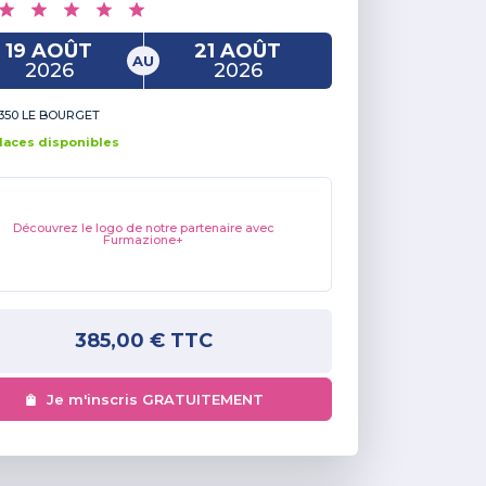
19 AOÛT
21 AOÛT
AU
2026
2026
350 LE BOURGET
lace
s
disponible
s
Découvrez le logo de notre partenaire avec
Furmazione+
385,00 €
TTC
Je m'inscris GRATUITEMENT