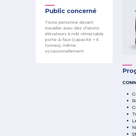
Public concerné
Toute personne devant
travailler avec des chariots
élévateurs à mât rétractable
porte-à-faux (capacité > 6
tonnes), même
occasionnellement
Pro
CONN
C
R
C
T
L
N
S