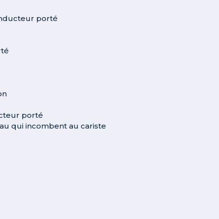
conducteur porté
rté
on
cteur porté
eau qui incombent au cariste