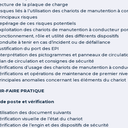
ecture de la plaque de charge
isques liés à l’utilisation des chariots de manutention à 
rincipaux risques
epérage de ces risques potentiels
xploitation des chariots de manutention à conducteur po
onctionnement, rôle et utilité des différents dispositifs
onduite à tenir en cas d’incident ou de défaillance
ustification du port des EPI
nterprétation des pictogrammes et panneaux de circulati
lan de circulation et consignes de sécurité
érifications d’usage des chariots de manutention à condu
érifications et opérations de maintenance de premier niv
rincipales anomalies concernant les éléments du chariot
IR-FAIRE PRATIQUE
 de poste et vérification
tilisation des document suivants
érification visuelle de l’état du chariot
érification de l’engin et des dispositifs de sécurité