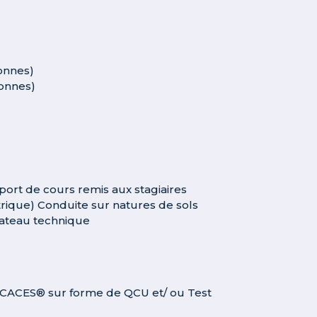
tonnes)
tonnes)
ort de cours remis aux stagiaires
trique) Conduite sur natures de sols
 plateau technique
ue CACES® sur forme de QCU et/ ou Test