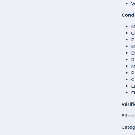
V
Cond
M
C
P
E
E
R
M
P
C
L
F
Vérif
Effec
Catég