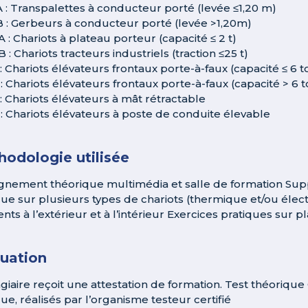
A : Transpalettes à conducteur porté (levée ≤1,20 m)
B : Gerbeurs à conducteur porté (levée >1,20m)
A : Chariots à plateau porteur (capacité ≤ 2 t)
B : Chariots tracteurs industriels (traction ≤25 t)
 : Chariots élévateurs frontaux porte-à-faux (capacité ≤ 6 
 : Chariots élévateurs frontaux porte-à-faux (capacité > 6 
 : Chariots élévateurs à mât rétractable
 : Chariots élévateurs à poste de conduite élevable
odologie utilisée
gnement théorique multimédia et salle de formation Supp
que sur plusieurs types de chariots (thermique et/ou élec
ents à l’extérieur et à l’intérieur Exercices pratiques sur
luation
agiaire reçoit une attestation de formation. Test théoriq
ue, réalisés par l’organisme testeur certifié