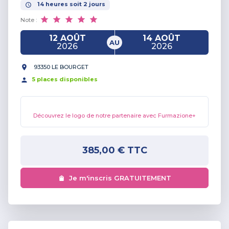
14
heures
soit
2
jours
Note :
12 AOÛT
14 AOÛT
AU
2026
2026
93350 LE BOURGET
5
place
s
disponible
s
Découvrez le logo de notre partenaire avec Furmazione+
385,00 €
TTC
Je m'inscris GRATUITEMENT