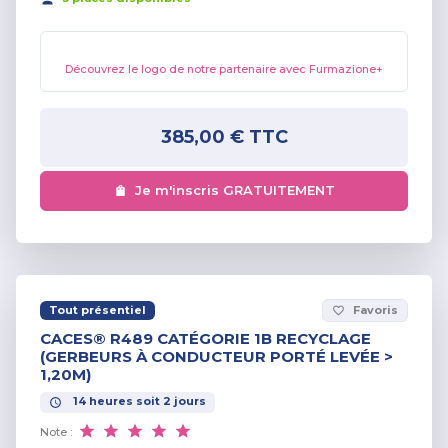
Découvrez le logo de notre partenaire avec Furmazione+
385,00 €
TTC
Je m'inscris GRATUITEMENT
Tout présentiel
Favoris
favorite_border
CACES® R489 CATÉGORIE 1B RECYCLAGE
(GERBEURS À CONDUCTEUR PORTÉ LEVÉE >
1,20M)
14
heures
soit
2
jours
Note :