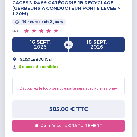
CACES® R489 CATÉGORIE 1B RECYCLAGE
(GERBEURS À CONDUCTEUR PORTÉ LEVÉE >
1,20M)
14
heures
soit
2
jours
Note :
16 SEPT.
18 SEPT.
AU
2026
2026
93350 LE BOURGET
5
place
s
disponible
s
Découvrez le logo de notre partenaire avec Furmazione+
385,00 €
TTC
Je m'inscris GRATUITEMENT