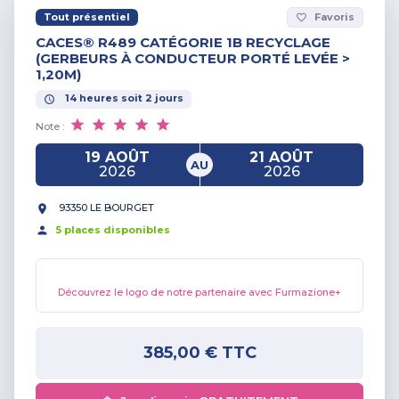
Tout présentiel
Favoris
favorite_border
CACES® R489 CATÉGORIE 1B RECYCLAGE
(GERBEURS À CONDUCTEUR PORTÉ LEVÉE >
1,20M)
14
heures
soit
2
jours
Note :
19 AOÛT
21 AOÛT
AU
2026
2026
93350 LE BOURGET
5
place
s
disponible
s
Découvrez le logo de notre partenaire avec Furmazione+
385,00 €
TTC