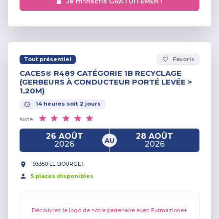
Je m'inscris GRATUITEMENT
Tout présentiel
Favoris
favorite_border
CACES® R489 CATÉGORIE 1B RECYCLAGE
(GERBEURS À CONDUCTEUR PORTÉ LEVÉE >
1,20M)
14
heures
soit
2
jours
Note :
26 AOÛT
28 AOÛT
AU
2026
2026
93350 LE BOURGET
5
place
s
disponible
s
Découvrez le logo de notre partenaire avec Furmazione+