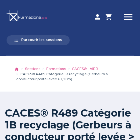
menu
person
shopping_cart
Parcourir les sessions
format_list_bulleted
Sessions
Formations
CACES® - AIPR
CACES® R489 Catégorie 1B recyclage (Gerbeurs à
conducteur porté levée > 1,20m)
CACES® R489 Catégorie
1B recyclage (Gerbeurs à
conducteur porté levée >