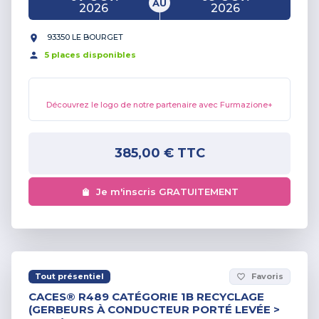
AU
2026
2026
93350 LE BOURGET
5
place
s
disponible
s
Découvrez le logo de notre partenaire avec Furmazione+
385,00 €
TTC
Je m'inscris GRATUITEMENT
Tout présentiel
Favoris
favorite_border
CACES® R489 CATÉGORIE 1B RECYCLAGE
(GERBEURS À CONDUCTEUR PORTÉ LEVÉE >