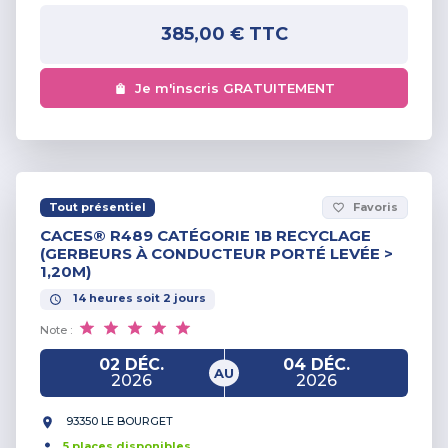
385,00 €
TTC
Je m'inscris GRATUITEMENT
Tout présentiel
Favoris
favorite_border
CACES® R489 CATÉGORIE 1B RECYCLAGE
(GERBEURS À CONDUCTEUR PORTÉ LEVÉE >
1,20M)
14
heures
soit
2
jours
Note :
02 DÉC.
04 DÉC.
AU
2026
2026
93350 LE BOURGET
5
place
s
disponible
s