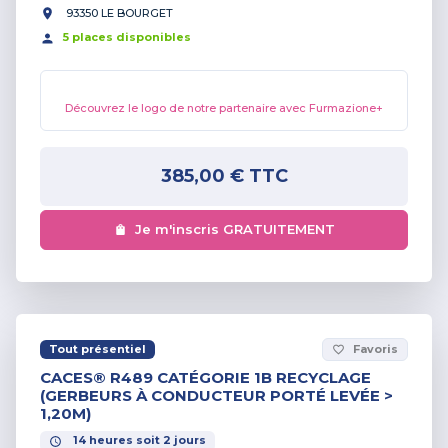
93350 LE BOURGET
5
place
s
disponible
s
Découvrez le logo de notre partenaire avec Furmazione+
385,00 €
TTC
Je m'inscris GRATUITEMENT
Tout présentiel
Favoris
favorite_border
CACES® R489 CATÉGORIE 1B RECYCLAGE
(GERBEURS À CONDUCTEUR PORTÉ LEVÉE >
1,20M)
14
heures
soit
2
jours