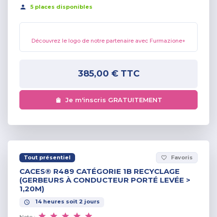
5
place
s
disponible
s
Découvrez le logo de notre partenaire avec Furmazione+
385,00 €
TTC
Je m'inscris GRATUITEMENT
Tout présentiel
Favoris
favorite_border
CACES® R489 CATÉGORIE 1B RECYCLAGE
(GERBEURS À CONDUCTEUR PORTÉ LEVÉE >
1,20M)
14
heures
soit
2
jours
Note :