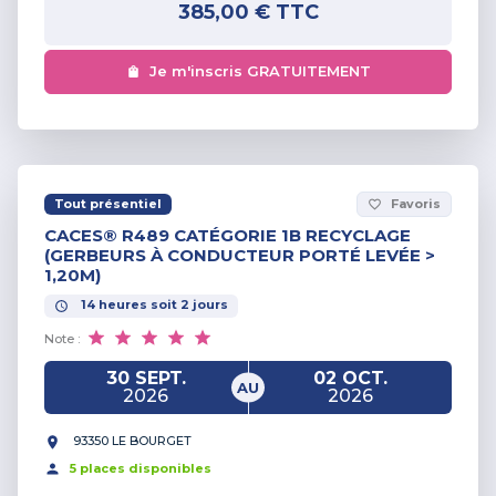
385,00 €
TTC
Je m'inscris GRATUITEMENT
Tout présentiel
Favoris
favorite_border
CACES® R489 CATÉGORIE 1B RECYCLAGE
(GERBEURS À CONDUCTEUR PORTÉ LEVÉE >
1,20M)
14
heures
soit
2
jours
Note :
30 SEPT.
02 OCT.
AU
2026
2026
93350 LE BOURGET
5
place
s
disponible
s