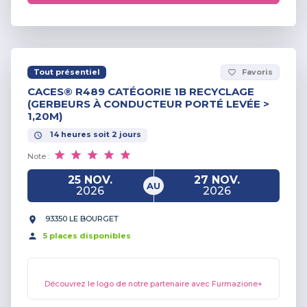
Tout présentiel
Favoris
favorite_border
CACES® R489 CATÉGORIE 1B RECYCLAGE
(GERBEURS À CONDUCTEUR PORTÉ LEVÉE >
1,20M)
14
heures
soit
2
jours
Note :
25 NOV.
27 NOV.
AU
2026
2026
93350 LE BOURGET
5
place
s
disponible
s
Découvrez le logo de notre partenaire avec Furmazione+