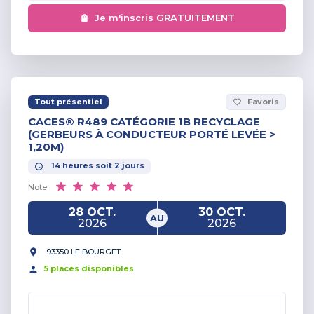
Je m'inscris GRATUITEMENT
Tout présentiel
Favoris
favorite_border
CACES® R489 CATÉGORIE 1B RECYCLAGE
(GERBEURS À CONDUCTEUR PORTÉ LEVÉE >
1,20M)
14
heures
soit
2
jours
Note :
28 OCT.
30 OCT.
AU
2026
2026
93350 LE BOURGET
5
place
s
disponible
s