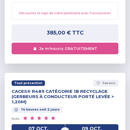
Découvrez le logo de notre partenaire avec Furmazione+
385,00 €
TTC
Je m'inscris GRATUITEMENT
Tout présentiel
Favoris
favorite_border
CACES® R489 CATÉGORIE 1B RECYCLAGE
(GERBEURS À CONDUCTEUR PORTÉ LEVÉE >
1,20M)
14
heures
soit
2
jours
Note :
07 OCT.
09 OCT.