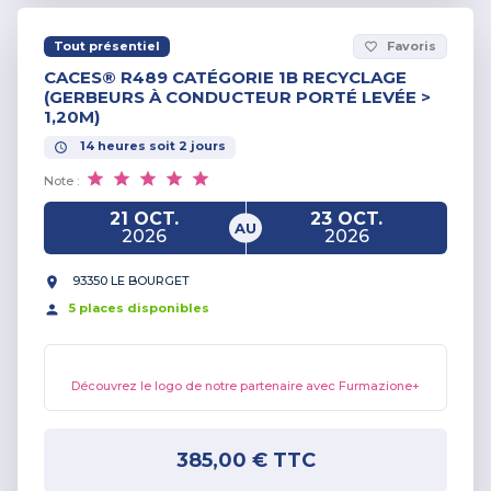
Tout présentiel
Favoris
favorite_border
CACES® R489 CATÉGORIE 1B RECYCLAGE
(GERBEURS À CONDUCTEUR PORTÉ LEVÉE >
1,20M)
14
heures
soit
2
jours
Note :
21 OCT.
23 OCT.
AU
2026
2026
93350 LE BOURGET
5
place
s
disponible
s
Découvrez le logo de notre partenaire avec Furmazione+
385,00 €
TTC