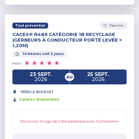
Tout présentiel
Favoris
favorite_border
CACES® R489 CATÉGORIE 1B RECYCLAGE
(GERBEURS À CONDUCTEUR PORTÉ LEVÉE >
1,20M)
14
heures
soit
2
jours
Note :
23 SEPT.
25 SEPT.
AU
2026
2026
93350 LE BOURGET
5
place
s
disponible
s
Découvrez le logo de notre partenaire avec Furmazione+