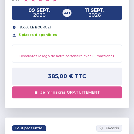
09 SEPT.
11 SEPT.
AU
2026
2026
93350 LE BOURGET
5
place
s
disponible
s
Découvrez le logo de notre partenaire avec Furmazione+
385,00 €
TTC
Je m'inscris GRATUITEMENT
Tout présentiel
Favoris
favorite_border