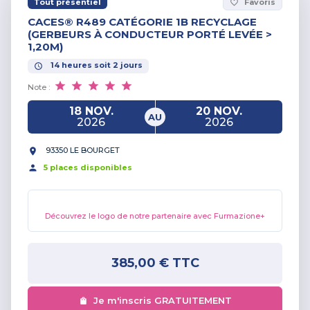
Tout présentiel
Favoris
favorite_border
CACES® R489 CATÉGORIE 1B RECYCLAGE
(GERBEURS À CONDUCTEUR PORTÉ LEVÉE >
1,20M)
14
heures
soit
2
jours
Note :
18 NOV.
20 NOV.
AU
2026
2026
93350 LE BOURGET
5
place
s
disponible
s
Découvrez le logo de notre partenaire avec Furmazione+
385,00 €
TTC
Je m'inscris GRATUITEMENT