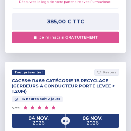
Découvrez le logo de notre partenaire avec Furmazione+
385,00 €
TTC
Je m'inscris GRATUITEMENT
Tout présentiel
Favoris
favorite_border
CACES® R489 CATÉGORIE 1B RECYCLAGE
(GERBEURS À CONDUCTEUR PORTÉ LEVÉE >
1,20M)
14
heures
soit
2
jours
Note :
04 NOV.
06 NOV.
AU
2026
2026