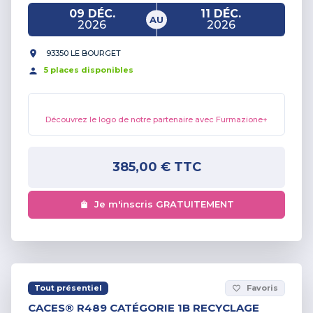
09 DÉC.
11 DÉC.
AU
2026
2026
93350 LE BOURGET
5
place
s
disponible
s
Découvrez le logo de notre partenaire avec Furmazione+
385,00 €
TTC
Je m'inscris GRATUITEMENT
Tout présentiel
Favoris
favorite_border
CACES® R489 CATÉGORIE 1B RECYCLAGE