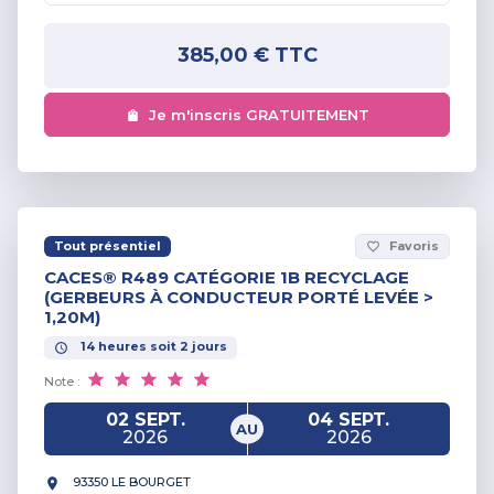
385,00 €
TTC
Je m'inscris GRATUITEMENT
Tout présentiel
Favoris
favorite_border
CACES® R489 CATÉGORIE 1B RECYCLAGE
(GERBEURS À CONDUCTEUR PORTÉ LEVÉE >
1,20M)
14
heures
soit
2
jours
Note :
02 SEPT.
04 SEPT.
AU
2026
2026
93350 LE BOURGET