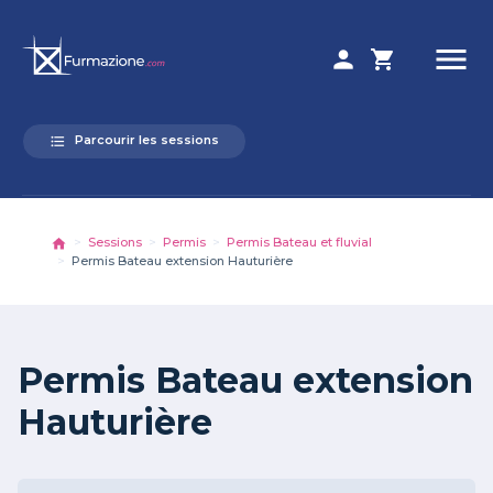
menu
person
shopping_cart
Parcourir les sessions
format_list_bulleted
Sessions
Permis
Permis Bateau et fluvial
Permis Bateau extension Hauturière
Permis Bateau extension
Hauturière