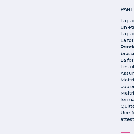
PART
La pa
un ét
La pa
La fo
Penda
brassi
La fo
Les o
Assure
Maîtr
coura
Maîtr
forma
Quitt
Une f
attest