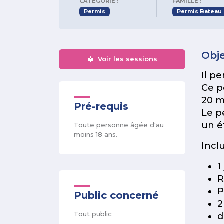
CATÉGORIE :
FAMILLE :
Permis
Permis Bateau e
Obje
Voir les sessions
Il pe
Ce p
20 m
Pré-requis
Le p
un é
Toute personne âgée d'au
moins 18 ans.
Incl
1
R
P
Public concerné
2
Tout public
d