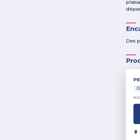
plaisa
dépar
Enc
Des p
Pro
PE
Not