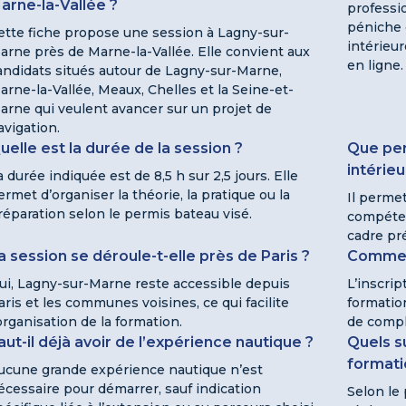
arne-la-Vallée ?
professi
péniche 
ette fiche propose une session à Lagny-sur-
intérieur
arne près de Marne-la-Vallée. Elle convient aux
en ligne.
andidats situés autour de Lagny-sur-Marne,
arne-la-Vallée, Meaux, Chelles et la Seine-et-
arne qui veulent avancer sur un projet de
avigation.
uelle est la durée de la session ?
Que per
intérieu
a durée indiquée est de 8,5 h sur 2,5 jours. Elle
ermet d’organiser la théorie, la pratique ou la
Il permet
réparation selon le permis bateau visé.
compéten
cadre pr
a session se déroule-t-elle près de Paris ?
Comment
ui, Lagny-sur-Marne reste accessible depuis
L’inscrip
aris et les communes voisines, ce qui facilite
formation
’organisation de la formation.
de compl
aut-il déjà avoir de l’expérience nautique ?
Quels su
formati
ucune grande expérience nautique n’est
écessaire pour démarrer, sauf indication
Selon le 