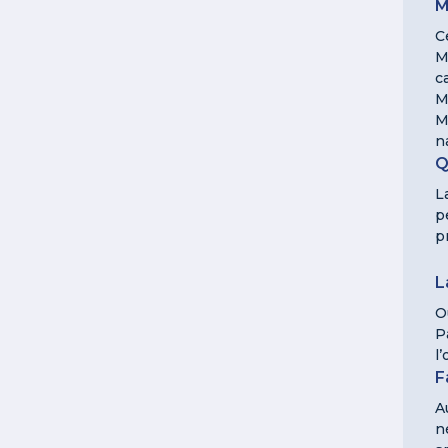
M
C
M
c
M
M
n
Q
L
p
p
L
O
P
l
F
A
n