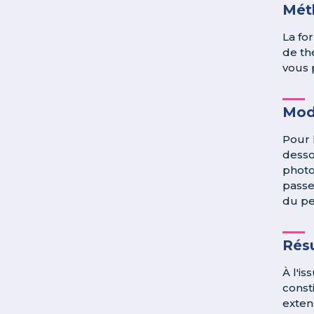
Méth
La fo
de th
vous 
Mod
Pour 
desso
photo
passe
du pe
Résu
À l'is
const
exten