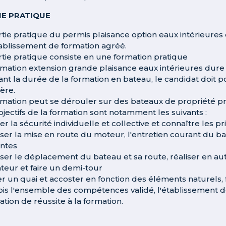
IE PRATIQUE
rtie pratique du permis plaisance option eaux intérieures
ablissement de formation agréé.
rtie pratique consiste en une formation pratique
rmation extension grande plaisance eaux intérieures dur
nt la durée de la formation en bateau, le candidat doit p
ère.
rmation peut se dérouler sur des bateaux de propriété pr
bjectifs de la formation sont notamment les suivants :
r la sécurité individuelle et collective et connaître les pr
iser la mise en route du moteur, l'entretien courant du b
ntes
iser le déplacement du bateau et sa route, réaliser en au
teur et faire un demi-tour
er un quai et accoster en fonction des éléments naturels, 
ois l'ensemble des compétences validé, l'établissement d
ation de réussite à la formation.