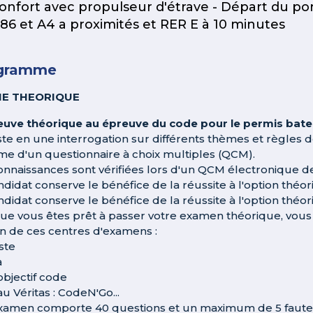
onfort avec propulseur d'étrave - Départ du p
86 et A4 a proximités et RER E à 10 minutes
gramme
IE THEORIQUE
euve théorique au épreuve du code pour le permis bate
ste en une interrogation sur différents thèmes et règles 
rme d'un questionnaire à choix multiples (QCM).
onnaissances sont vérifiées lors d'un QCM électronique de
ndidat conserve le bénéfice de la réussite à l'option théo
ndidat conserve le bénéfice de la réussite à l'option théo
ue vous êtes prêt à passer votre examen théorique, vous p
un de ces centres d'examens :
ste
a
objectif code
u Véritas : CodeN'Go...
xamen comporte 40 questions et un maximum de 5 fautes