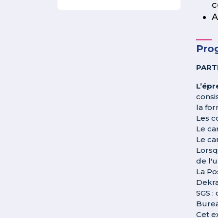
c
A
Pro
PART
L’épr
consi
la fo
Les c
Le ca
Le ca
Lorsq
de l'
La Po
Dekr
SGS : 
Burea
Cet e