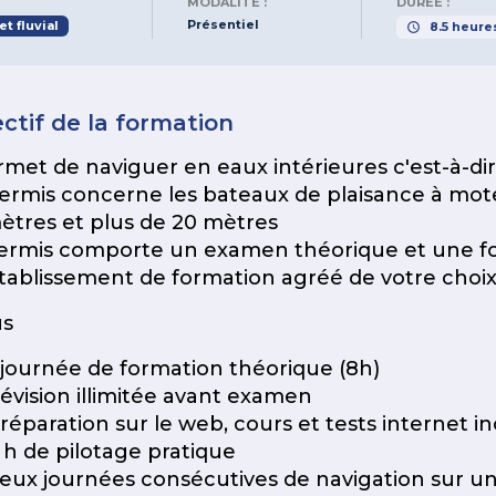
MODALITÉ :
DURÉE :
Présentiel
t fluvial
8.5
heure
ctif de la formation
rmet de naviguer en eaux intérieures c'est-à-dire
ermis concerne les bateaux de plaisance à mo
ètres et plus de 20 mètres
ermis comporte un examen théorique et une fo
tablissement de formation agréé de votre choix
us
 journée de formation théorique (8h)
évision illimitée avant examen
réparation sur le web, cours et tests internet in
 h de pilotage pratique
eux journées consécutives de navigation sur u