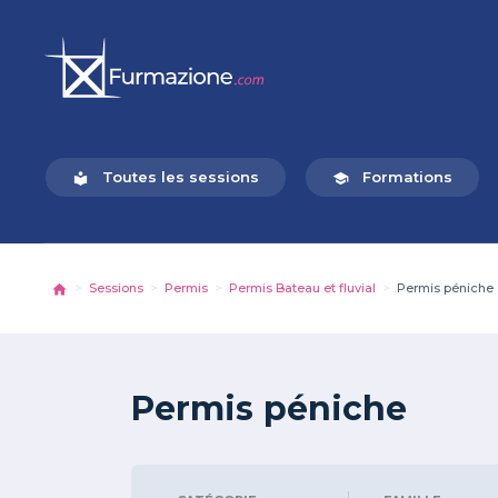
Toutes les sessions
Formations
local_library
school
Sessions
Permis
Permis Bateau et fluvial
Permis péniche
Permis péniche