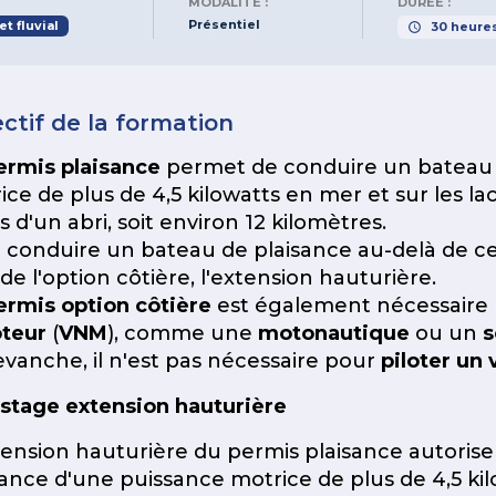
MODALITÉ :
DURÉE :
Présentiel
t fluvial
30
heure
ctif de la formation
ermis plaisance
permet de conduire un bateau 
ice de plus de 4,5 kilowatts en mer et sur les la
s d'un abri, soit environ 12 kilomètres.
 conduire un bateau de plaisance au-delà de ces
de l'option côtière, l'extension hauturière.
ermis option côtière
est également nécessaire 
teur
(
VNM
), comme une
motonautique
ou un
s
evanche, il n'est pas nécessaire pour
piloter un 
 stage extension hauturière
tension hauturière du permis plaisance autoris
sance d'une puissance motrice de plus de 4,5 kil