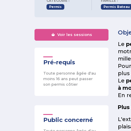
CATÉGORIE :
FAMILLE :
Permis
Permis Bateau e
Obje
Voir les sessions
Le
p
motr
mille
Pré-requis
Pour
plus 
Toute personne âgée d'au
moins 16 ans peut passer
Le
p
son permis côtier
à mo
En r
Plus
L'ex
Public concerné
plai
Toute personne âgée d'au