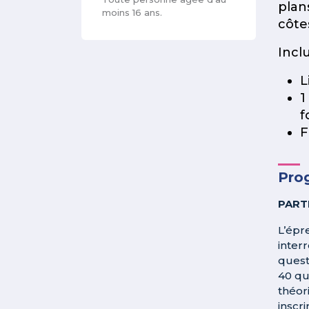
plan
moins 16 ans.
côte
Inclu
L
1
f
F
Pro
PART
L’épr
inter
quest
40 qu
théor
inscri