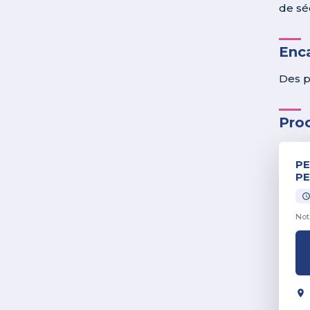
de sé
Enc
Des p
Pro
PE
PE
Not