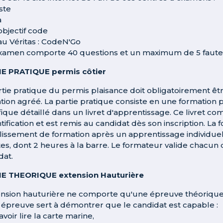
ste
a
objectif code
u Véritas : CodeN'Go
xamen comporte 40 questions et un maximum de 5 fautes
E PRATIQUE permis côtier
rtie pratique du permis plaisance doit obligatoirement ê
tion agréé. La partie pratique consiste en une formatio
fique détaillé dans un livret d'apprentissage. Ce livret
tification et est remis au candidat dès son inscription. La
blissement de formation après un apprentissage individue
es, dont 2 heures à la barre. Le formateur valide chacun d
dat.
IE THEORIQUE extension Hauturière
ension hauturière ne comporte qu'une épreuve théorique 
 épreuve sert à démontrer que le candidat est capable :
avoir lire la carte marine,