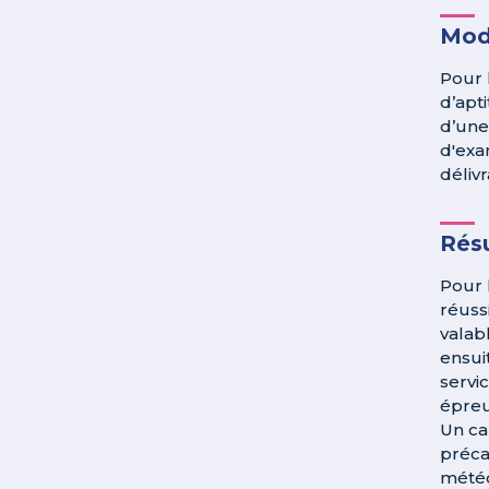
Mod
Pour 
d’apt
d’une
d'exa
déliv
Résu
Pour 
réuss
valabl
ensui
servi
épreu
Un ca
préca
météo