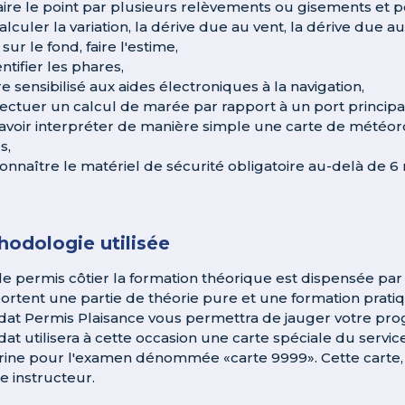
faire le point par plusieurs relèvements ou gisements et po
alculer la variation, la dérive due au vent, la dérive due a
sur le fond, faire l'estime,
entifier les phares,
re sensibilisé aux aides électroniques à la navigation,
ffectuer un calcul de marée par rapport à un port princip
savoir interpréter de manière simple une carte de météor
s,
connaître le matériel de sécurité obligatoire au-delà de 6 
odologie utilisée
le permis côtier la formation théorique est dispensée par 
rtent une partie de théorie pure et une formation pratiqu
dat Permis Plaisance vous permettra de jauger votre progr
dat utilisera à cette occasion une carte spéciale du ser
rine pour l'examen dénommée «carte 9999». Cette carte, 
e instructeur.