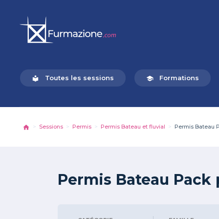
Toutes les sessions
Formations
local_library
school
Sessions
Permis
Permis Bateau et fluvial
Permis Bateau P
Permis Bateau Pack p