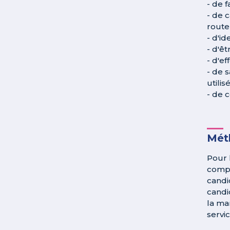
- de 
- de c
route 
- d'id
- d'êt
- d'e
- de 
utilisé
- de 
Méth
Pour 
compo
candi
candi
la ma
servic