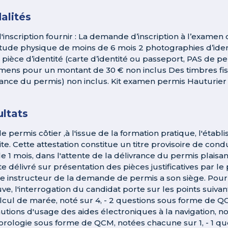
alités
l'inscription fournir : La demande d’inscription à l’examen
itude physique de moins de 6 mois 2 photographies d’iden
 pièce d’identité (carte d’identité ou passeport, PAS de p
mens pour un montant de 30 € non inclus Des timbres fi
rance du permis) non inclus. Kit examen permis Hauturier 
ltats
le permis côtier ,à l'issue de la formation pratique, l'étab
ite. Cette attestation constitue un titre provisoire de co
e 1 mois, dans l'attente de la délivrance du permis plaisan
te délivré sur présentation des pièces justificatives par 
ce instructeur de la demande de permis a son siège. Pour 
ve, l'interrogation du candidat porte sur les points suivant
lcul de marée, noté sur 4, - 2 questions sous forme de QCM 
utions d'usage des aides électroniques à la navigation, no
rologie sous forme de QCM, notées chacune sur 1, - 1 qu