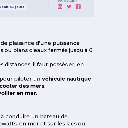
PARTAGER :
s
soit
4.5
jours
de plaisance d'une puissance
cs ou plans d'eaux fermés jusqu'à 6
 distances, il faut posséder, en
pour piloter un
véhicule nautique
cooter des mers
.
voilier en mer
.
e à conduire un bateau de
owatts, en mer et sur les lacs ou