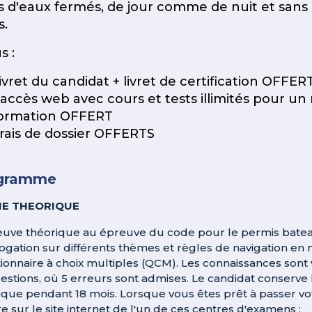
s d'eaux fermés, de jour comme de nuit et sans l
s.
s :
ivret du candidat + livret de certification OFFER
 accès web avec cours et tests illimités pour un 
ormation OFFERT
rais de dossier OFFERTS
gramme
IE THEORIQUE
euve théorique au épreuve du code pour le permis bateau
rogation sur différents thèmes et règles de navigation en 
ionnaire à choix multiples (QCM). Les connaissances sont 
estions, où 5 erreurs sont admises. Le candidat conserve l
ique pendant 18 mois. Lorsque vous êtes prêt à passer v
re sur le site internet de l'un de ces centres d'examens :