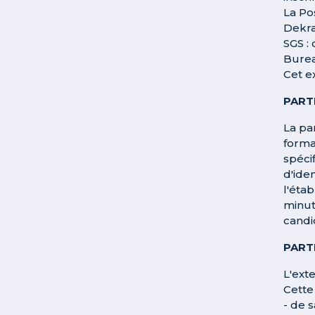
La Po
Dekr
SGS : 
Burea
Cet e
PARTI
La pa
forma
spéci
d'iden
l'éta
minut
candi
PART
L'ext
Cette
- de s