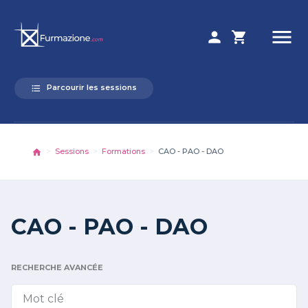
menu
person
shopping_cart
Parcourir les sessions
format_list_bulleted
Sessions
Formations
CAO - PAO - DAO
CAO - PAO - DAO
RECHERCHE AVANCÉE