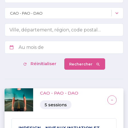
CAO - PAO - DAO
Réinitialiser
Rechercher
CAO - PAO - DAO
5
session
s
INDESIGN – NIVEAUX INITIATION ET