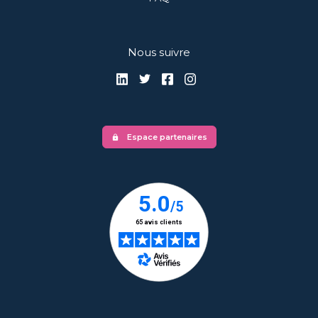
Nous suivre
Espace partenaires
lock