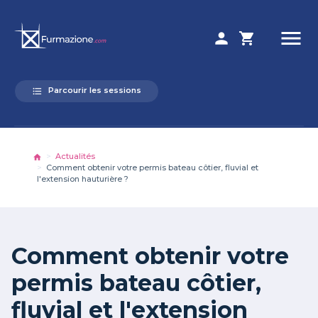
menu
person
shopping_cart
Parcourir les sessions
format_list_bulleted
Actualités
home
Comment obtenir votre permis bateau côtier, fluvial et
l'extension hauturière ?
Comment obtenir votre
permis bateau côtier,
fluvial et l'extension