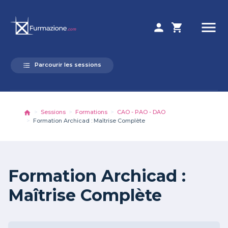
menu
person
shopping_cart
Parcourir les sessions
format_list_bulleted
Sessions
Formations
CAO - PAO - DAO
Formation Archicad : Maîtrise Complète
Formation Archicad :
Maîtrise Complète