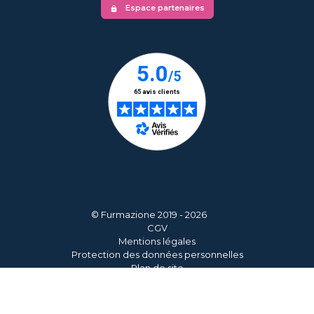
Espace partenaires
lock
© Furmazione 2019 - 2026
CGV
Mentions légales
Protection des données personnelles
Plan de site