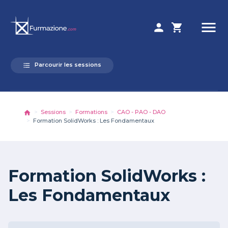
menu
person
shopping_cart
Parcourir les sessions
format_list_bulleted
Sessions
Formations
CAO - PAO - DAO
Formation SolidWorks : Les Fondamentaux
Formation SolidWorks :
Les Fondamentaux